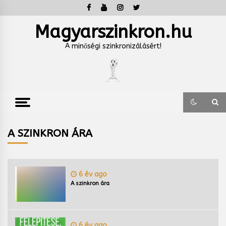
Skip
to
content
Magyarszinkron.hu
A minőségi szinkronizálásért!
A SZINKRON ÁRA
6 év ago
A szinkron ára
6 év ago