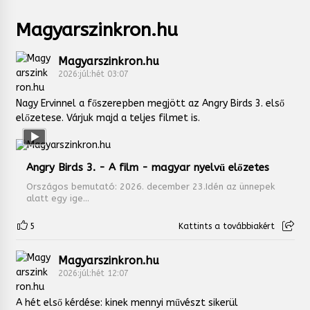
Magyarszinkron.hu
Magyarszinkron.hu
2026:júl:hét 03:07
Nagy Ervinnel a főszerepben megjött az Angry Birds 3. első
előzetese. Várjuk majd a teljes filmet is.
Angry Birds 3. - A film - magyar nyelvű előzetes
Országos bemutató: 2026. december 23.Idén az ünnepek
alatt egy ige...
5
Kattints a továbbiakért
Magyarszinkron.hu
2026:júl:hét 12:07
A hét első kérdése: kinek mennyi művészt sikerül