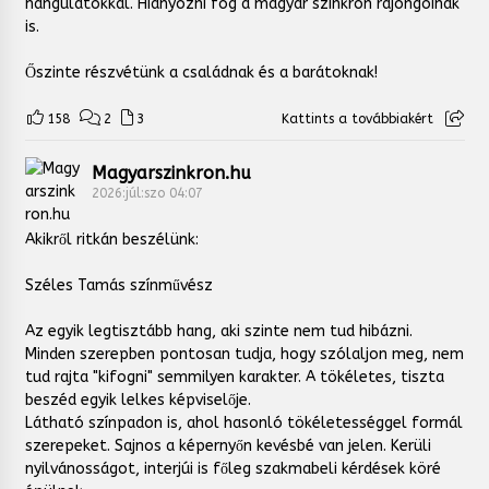
hangulatokkal. Hiányozni fog a magyar szinkron rajongóinak
is.
Őszinte részvétünk a családnak és a barátoknak!
158
2
3
Kattints a továbbiakért
Magyarszinkron.hu
2026:júl:szo 04:07
Akikről ritkán beszélünk:
Széles Tamás színművész
Az egyik legtisztább hang, aki szinte nem tud hibázni.
Minden szerepben pontosan tudja, hogy szólaljon meg, nem
tud rajta "kifogni" semmilyen karakter. A tökéletes, tiszta
beszéd egyik lelkes képviselője.
Látható színpadon is, ahol hasonló tökéletességgel formál
szerepeket. Sajnos a képernyőn kevésbé van jelen. Kerüli
nyilvánosságot, interjúi is főleg szakmabeli kérdések köré