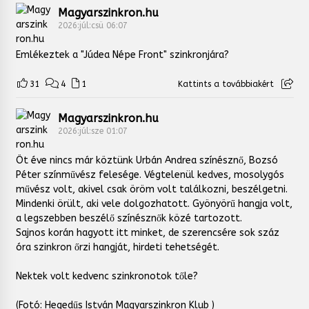
Magyarszinkron.hu
2026:júl:csü 06:07
Emlékeztek a "Júdea Népe Front" szinkronjára?
31
4
1
Kattints a továbbiakért
Magyarszinkron.hu
2026:júl:sze 01:07
Öt éve nincs már köztünk Urbán Andrea színésznő, Bozsó
Péter színművész felesége. Végtelenül kedves, mosolygós
művész volt, akivel csak öröm volt találkozni, beszélgetni.
Mindenki örült, aki vele dolgozhatott. Gyönyörű hangja volt,
a legszebben beszélő színésznők közé tartozott.
Sajnos korán hagyott itt minket, de szerencsére sok száz
óra szinkron őrzi hangját, hirdeti tehetségét.
Nektek volt kedvenc szinkronotok tőle?
(Fotó: Hegedűs István Magyarszinkron Klub )