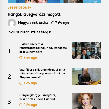
Beszélgetések
Hangok a Jégvarázs mögött
Magyarszinkron.hu
7 év ago
„Sok szinkron színészileg is...
„Bátran üzenem a
rabszolgatartóknak, hogy itt háború
1
készül, nem harc”
7 év ago
Vági Tibor szinkronrendező: „Szinte
mindenben támogatom a Szinkron
2
Alapszervezetet”
7 év ago
Hangsegítséggel szolgálók,
beszélgetés Ónodi Eszterrel
3
9 év ago