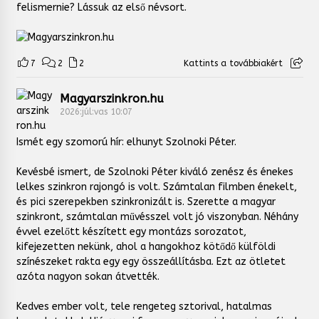
felismernie? Lássuk az első névsort.
7
2
2
Kattints a továbbiakért
Magyarszinkron.hu
2026:júl:vas 10:07
Ismét egy szomorú hír: elhunyt Szolnoki Péter.
Kevésbé ismert, de Szolnoki Péter kiváló zenész és énekes
lelkes szinkron rajongó is volt. Számtalan filmben énekelt,
és pici szerepekben szinkronizált is. Szerette a magyar
szinkront, számtalan művésszel volt jó viszonyban. Néhány
évvel ezelőtt készített egy montázs sorozatot,
kifejezetten nekünk, ahol a hangokhoz kötődő külföldi
színészeket rakta egy egy összeállításba. Ezt az ötletet
azóta nagyon sokan átvették.
Kedves ember volt, tele rengeteg sztorival, hatalmas