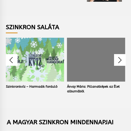
SZINKRON SALÁTA
Szinkronkvíz – Harmadik forduló
Árvay Mária: Pillanatképek az Élet
V
albumából
A MAGYAR SZINKRON MINDENNAPJAI