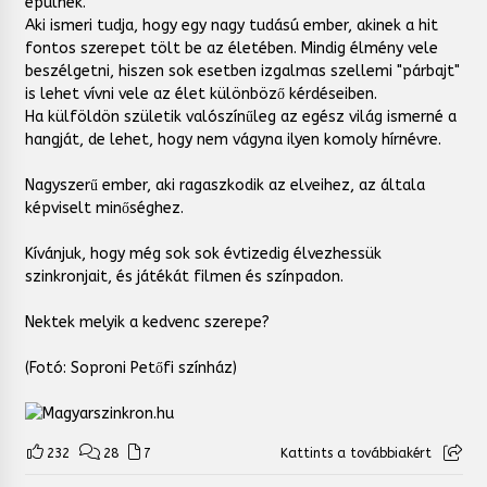
épülnek.
Aki ismeri tudja, hogy egy nagy tudású ember, akinek a hit
fontos szerepet tölt be az életében. Mindig élmény vele
beszélgetni, hiszen sok esetben izgalmas szellemi "párbajt"
is lehet vívni vele az élet különböző kérdéseiben.
Ha külföldön születik valószínűleg az egész világ ismerné a
hangját, de lehet, hogy nem vágyna ilyen komoly hírnévre.
Nagyszerű ember, aki ragaszkodik az elveihez, az általa
képviselt minőséghez.
Kívánjuk, hogy még sok sok évtizedig élvezhessük
szinkronjait, és játékát filmen és színpadon.
Nektek melyik a kedvenc szerepe?
(Fotó: Soproni Petőfi színház)
232
28
7
Kattints a továbbiakért