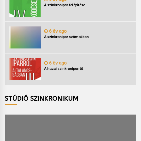
A szinkronipar felépítése
6 év ago
A szinkronipar számokban
6 év ago
A hazai szinkroniparról
STÚDIÓ SZINKRONIKUM