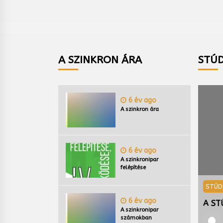
A SZINKRON ÁRA
STÚD
6 év ago
A szinkron ára
6 év ago
A szinkronipar
felépítése
Ó SZINKRONIKUM
STÚD
6 év ago
ÚDIÓ SZINKRONIKUM TÁMOGATÓI
A ST
A szinkronipar
számokban
Magyarszinkron.hu
3 év ago