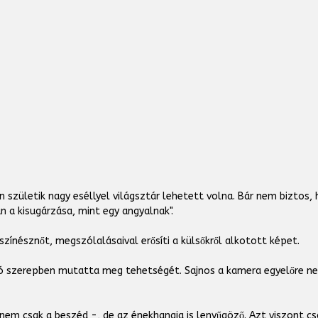
 születik nagy eséllyel világsztár lehetett volna. Bár nem biztos, 
an a kisugárzása, mint egy angyalnak".
zínésznőt, megszólalásaival erősíti a külsőkről alkotott képet.
jó szerepben mutatta meg tehetségét. Sajnos a kamera egyelőre ne
m csak a beszéd -, de az énekhangja is lenyűgöző. Azt viszont csak