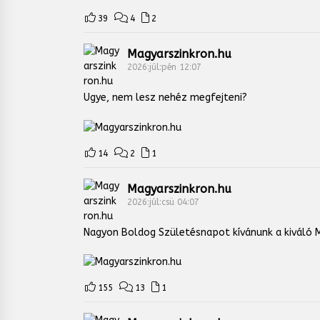
39
4
2
Magyarszinkron.hu
2026:júl:pén 12:07
Ugye, nem lesz nehéz megfejteni?
14
2
1
Magyarszinkron.hu
2026:júl:csü 04:07
Nagyon Boldog Születésnapot kívánunk a kiváló M
155
13
1