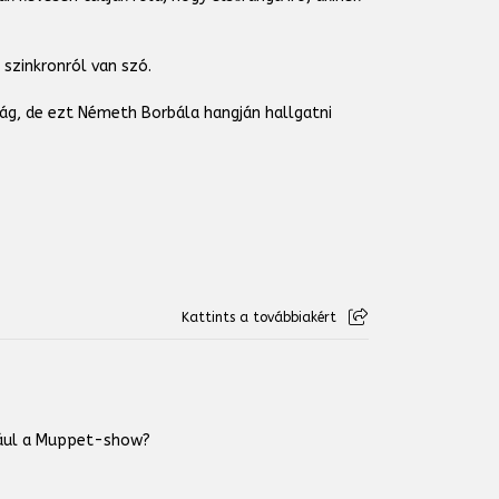
 szinkronról van szó.
ág, de ezt Németh Borbála hangján hallgatni
Kattints a továbbiakért
ldául a Muppet-show?