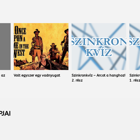
 az
Volt egyszer egy vadnyugat
Szinkronkvíz – Arcot a hanghoz!
Szinkr
2. rész
1. rés
JAI