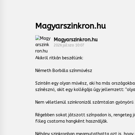
Magyarszinkron.hu
Magyarszinkron.hu
2026:júl:szo 10:07
Akikről ritkán beszélünk:
Németh Borbála színművész
Szintén egy olyan művész, aki ha más országokban
színésznő, akit egy kollégája úgy jellemzett: "oly
Nem véletlenül szinkronizál számtalan gyönyörű s
Régebben sokat játszott színpadon is, rengeteg 
főleg csatorna hangként használják.
Néhány szinkronban megmutathatta azt is, hogy ne