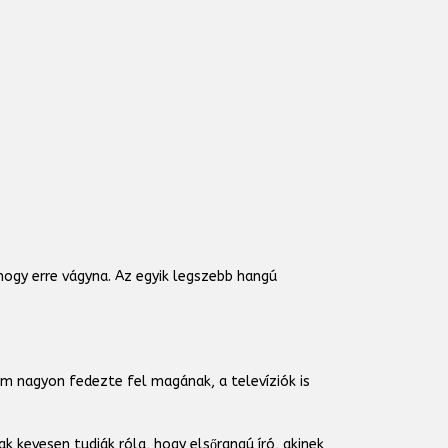
hogy erre vágyna. Az egyik legszebb hangú
m nagyon fedezte fel magának, a televíziók is
 kevesen tudják róla, hogy elsőrangú író, akinek