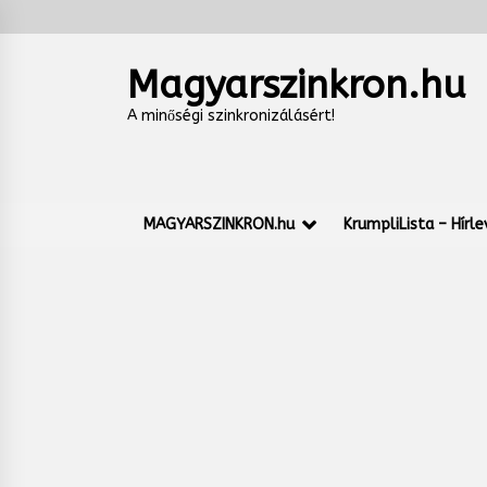
Skip
to
content
Magyarszinkron.hu
A minőségi szinkronizálásért!
MAGYARSZINKRON.hu
KrumpliLista – Hírle