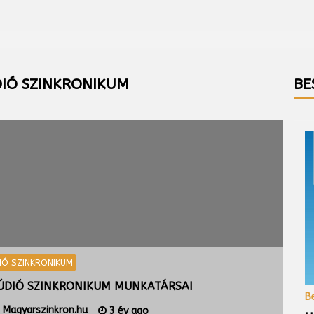
IÓ SZINKRONIKUM
BE
IÓ SZINKRONIKUM
STÚ
ÚDIÓ SZINKRONIKUM MUNKATÁRSAI
A S
B
Magyarszinkron.hu
3 év ago