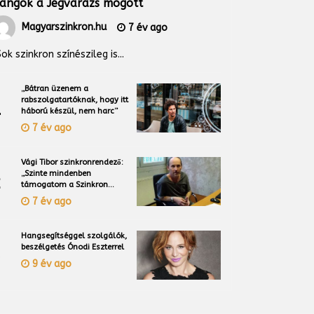
angok a Jégvarázs mögött
Magyarszinkron.hu
7 év ago
ok szinkron színészileg is...
„Bátran üzenem a
rabszolgatartóknak, hogy itt
1
háború készül, nem harc”
7 év ago
Vági Tibor szinkronrendező:
„Szinte mindenben
2
támogatom a Szinkron
Alapszervezetet”
7 év ago
Hangsegítséggel szolgálók,
beszélgetés Ónodi Eszterrel
3
9 év ago