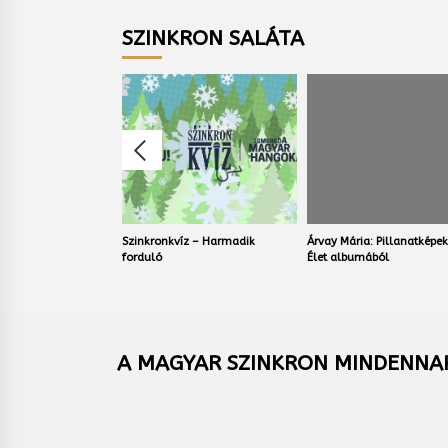
SZINKRON SALÁTA
. – A Richard
Szinkronkvíz – Harmadik
Árvay Mária: Pillanatképek
tozat
forduló
Élet albumából
A MAGYAR SZINKRON MINDENNAP