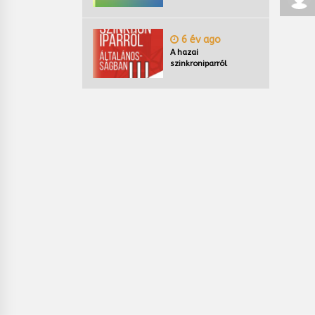
6 év ago
A hazai
szinkroniparról