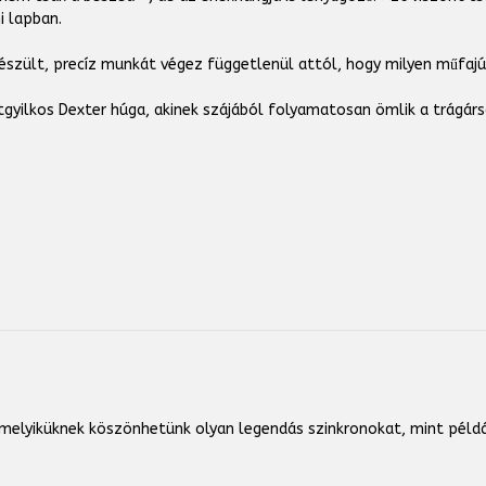
i lapban.
készült, precíz munkát végez függetlenül attól, hogy milyen műfajú
yilkos Dexter húga, akinek szájából folyamatosan ömlik a trágárs
aki melyiküknek köszönhetünk olyan legendás szinkronokat, mint pé