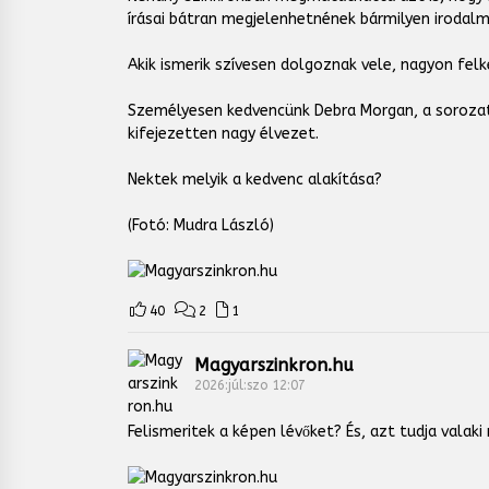
írásai bátran megjelenhetnének bármilyen irodalm
Akik ismerik szívesen dolgoznak vele, nagyon fel
Személyesen kedvencünk Debra Morgan, a sorozatg
kifejezetten nagy élvezet.
Nektek melyik a kedvenc alakítása?
(Fotó: Mudra László)
40
2
1
Magyarszinkron.hu
2026:júl:szo 12:07
Felismeritek a képen lévőket? És, azt tudja val