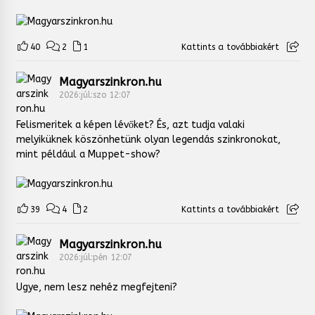
40
2
1
Kattints a továbbiakért
Magyarszinkron.hu
2026:júl:szo 12:07
Felismeritek a képen lévőket? És, azt tudja valaki
melyiküknek köszönhetünk olyan legendás szinkronokat,
mint például a Muppet-show?
39
4
2
Kattints a továbbiakért
Magyarszinkron.hu
2026:júl:pén 12:07
Ugye, nem lesz nehéz megfejteni?