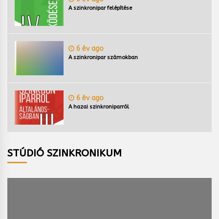
A szinkronipar felépítése
6 év ago
A szinkronipar számokban
6 év ago
A hazai szinkroniparról
STÚDIÓ SZINKRONIKUM