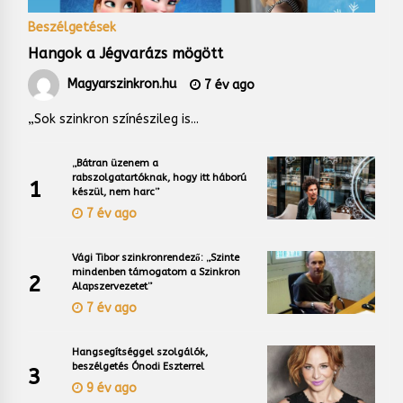
Beszélgetések
Hangok a Jégvarázs mögött
Magyarszinkron.hu
7 év ago
„Sok szinkron színészileg is...
„Bátran üzenem a
rabszolgatartóknak, hogy itt háború
1
készül, nem harc”
7 év ago
Vági Tibor szinkronrendező: „Szinte
mindenben támogatom a Szinkron
2
Alapszervezetet”
7 év ago
Hangsegítséggel szolgálók,
beszélgetés Ónodi Eszterrel
3
9 év ago