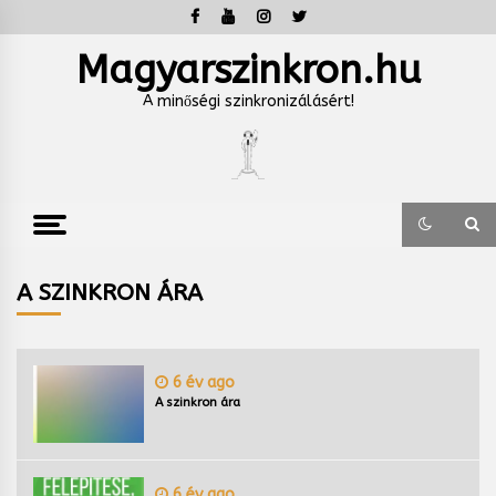
Skip
to
content
Magyarszinkron.hu
A minőségi szinkronizálásért!
A SZINKRON ÁRA
6 év ago
A szinkron ára
6 év ago