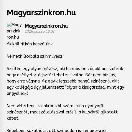
Magyarszinkron.hu
Magyarszinkron.hu
2026:júl:szo 10:07
Akikről ritkán beszélünk:
Németh Borbála színművész
Szintén egy olyan művész, aki ha más országokban születik
nagy eséllyel világsztár lehetett volna. Bár nem biztos,
hogy erre vágyna. Az egyik legszebb hangú színésznő, akit
egy kollégája úgy jellemzett: "olyan a kisugárzása, mint egy
angyalnak".
Nem véletlenül szinkronizál számtalan gyönyörű
színésznőt, megszólalásaival erősíti a külsőkről alkotott
képet.
Régebben sokat játszott színpadon is, rengeteg jó