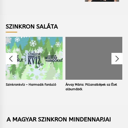
SZINKRON SALÁTA
Szinkronkvíz – Harmadik forduló
Árvay Mária: Pillanatképek az Élet
V
albumából
A MAGYAR SZINKRON MINDENNAPJAI