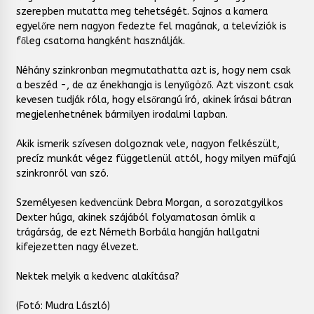
szerepben mutatta meg tehetségét. Sajnos a kamera
egyelőre nem nagyon fedezte fel magának, a televíziók is
főleg csatorna hangként használják.
Néhány szinkronban megmutathatta azt is, hogy nem csak
a beszéd -, de az énekhangja is lenyűgöző. Azt viszont csak
kevesen tudják róla, hogy elsőrangú író, akinek írásai bátran
megjelenhetnének bármilyen irodalmi lapban.
Akik ismerik szívesen dolgoznak vele, nagyon felkészült,
precíz munkát végez függetlenül attól, hogy milyen műfajú
szinkronról van szó.
Személyesen kedvencünk Debra Morgan, a sorozatgyilkos
Dexter húga, akinek szájából folyamatosan ömlik a
trágárság, de ezt Németh Borbála hangján hallgatni
kifejezetten nagy élvezet.
Nektek melyik a kedvenc alakítása?
(Fotó: Mudra László)