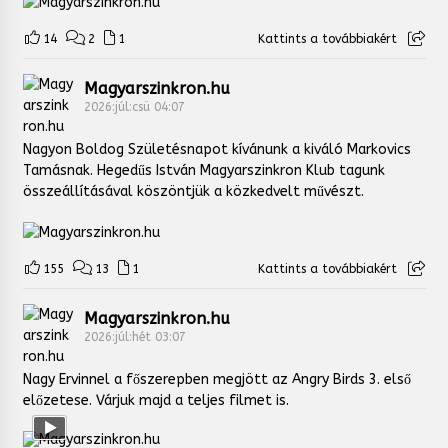
14
2
1
Kattints a továbbiakért
Magyarszinkron.hu
2026:júl:csü 04:07
Nagyon Boldog Születésnapot kívánunk a kiváló Markovics
Tamásnak. Hegedűs István Magyarszinkron Klub tagunk
összeállításával köszöntjük a közkedvelt művészt.
155
13
1
Kattints a továbbiakért
Magyarszinkron.hu
2026:júl:hét 03:07
Nagy Ervinnel a főszerepben megjött az Angry Birds 3. első
előzetese. Várjuk majd a teljes filmet is.