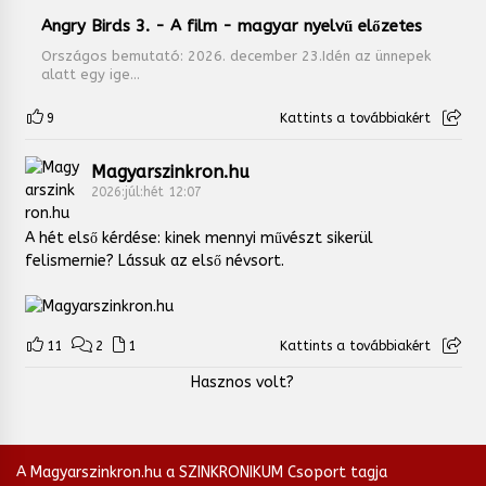
Angry Birds 3. - A film - magyar nyelvű előzetes
Országos bemutató: 2026. december 23.Idén az ünnepek
alatt egy ige...
9
Kattints a továbbiakért
Magyarszinkron.hu
2026:júl:hét 12:07
A hét első kérdése: kinek mennyi művészt sikerül
felismernie? Lássuk az első névsort.
11
2
1
Kattints a továbbiakért
Hasznos volt?
A Magyarszinkron.hu a SZINKRONIKUM Csoport tagja