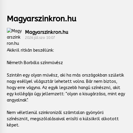
Magyarszinkron.hu
Magyarszinkron.hu
2026:júl:szo 10:07
Akikről ritkán beszélünk:
Németh Borbála színművész
Szintén egy olyan művész, aki ha más országokban születik
nagy eséllyel világsztár lehetett volna. Bár nem biztos,
hogy erre vágyna. Az egyik legszebb hangú színésznő, akit
egy kollégája úgy jellemzett: "olyan a kisugárzása, mint egy
angyalnak".
Nem véletlenül szinkronizál számtalan gyönyörű
színésznőt, megszólalásaival erősíti a külsőkről alkotott
képet.