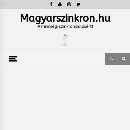
Skip
to
content
Magyarszinkron.hu
A minőségi szinkronizálásért!