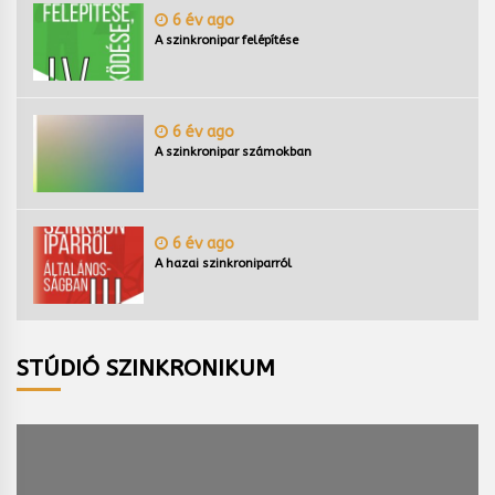
6 év ago
A szinkronipar felépítése
6 év ago
A szinkronipar számokban
6 év ago
A hazai szinkroniparról
STÚDIÓ SZINKRONIKUM