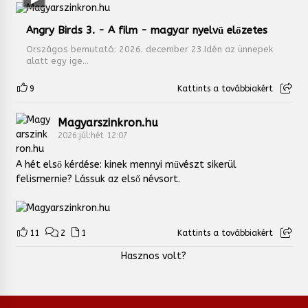
Angry Birds 3. - A film - magyar nyelvű előzetes
Országos bemutató: 2026. december 23.Idén az ünnepek
alatt egy ige...
9
Kattints a továbbiakért
Magyarszinkron.hu
2026:júl:hét 12:07
A hét első kérdése: kinek mennyi művészt sikerül
felismernie? Lássuk az első névsort.
11
2
1
Kattints a továbbiakért
Hasznos volt?