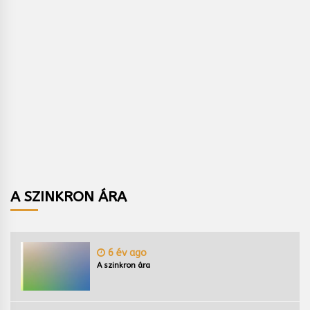
A SZINKRON ÁRA
6 év ago
A szinkron ára