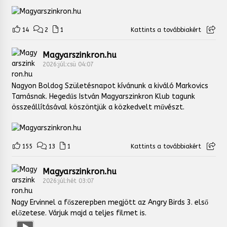
14
2
1
Kattints a továbbiakért
Magyarszinkron.hu
2026:júl:csü 04:07
Nagyon Boldog Születésnapot kívánunk a kiváló Markovics
Tamásnak. Hegedűs István Magyarszinkron Klub tagunk
összeállításával köszöntjük a közkedvelt művészt.
155
13
1
Kattints a továbbiakért
Magyarszinkron.hu
2026:júl:hét 03:07
Nagy Ervinnel a főszerepben megjött az Angry Birds 3. első
előzetese. Várjuk majd a teljes filmet is.