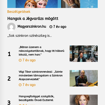
Beszélgetések
Hangok a Jégvarázs mögött
Magyarszinkron.hu
7 év ago
„Sok szinkron színészileg is...
„Bátran üzenem a
rabszolgatartóknak, hogy itt háború
1
készül, nem harc”
7 év ago
Vági Tibor szinkronrendező: „Szinte
mindenben támogatom a Szinkron
2
Alapszervezetet”
7 év ago
Hangsegítséggel szolgálók,
beszélgetés Ónodi Eszterrel
3