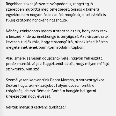
Régebben sokat játszott színpadon is, rengeteg jó
szerepben mutatta meg tehetségét. Sajnos a kamera
egyelőre nem nagyon fedezte fel magának, a televíziók is
főleg csatorna hangként használják.
Néhány szinkronban megmutathatta azt is, hogy nem csak
a beszéd -, de az énekhangja is lenyűgöző. Azt viszont csak
kevesen tudják róla, hogy elsőrangú író, akinek írásai bátran
megjelenhetnének bármilyen irodalmi lapban.
Akik ismerik szívesen dolgoznak vele, nagyon felkészült,
precíz munkát végez függetlenül attól, hogy milyen műfajú
szinkronról van szó.
Személyesen kedvencünk Debra Morgan, a sorozatgyilkos
Dexter húga, akinek szájából folyamatosan ömlik a
trágárság, de ezt Németh Borbála hangján hallgatni
kifejezetten nagy élvezet.
Nektek melyik a kedvenc alakítása?