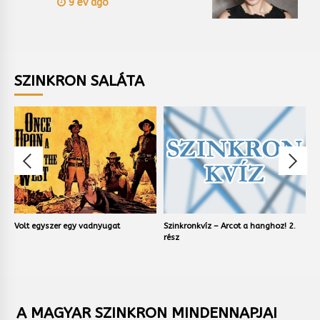
9 év ago
SZINKRON SALÁTA
Volt egyszer egy vadnyugat
Szinkronkvíz – Arcot a hanghoz! 2.
S
rész
r
A MAGYAR SZINKRON MINDENNAPJAI