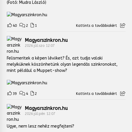
(Fotó: Mudra László)
40
2
1
Kattints a továbbiakért
Magyarszinkron.hu
2026:júl:szo 12:07
Felismeritek a képen lévőket? És, azt tudja valaki
melyiküknek köszönhetünk olyan legendás szinkronokat,
mint például a Muppet-show?
39
4
2
Kattints a továbbiakért
Magyarszinkron.hu
2026:júl:pén 12:07
Ugye, nem lesz nehéz megfejteni?