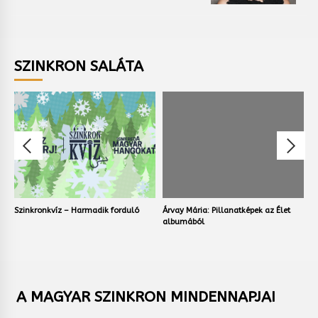
SZINKRON SALÁTA
Szinkronkvíz – Harmadik forduló
Árvay Mária: Pillanatképek az Élet
V
albumából
A MAGYAR SZINKRON MINDENNAPJAI