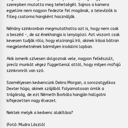
szerepben mutatta meg tehetségét. Sajnos a kamera
egyelőre nem nagyon fedezte fel magának, a televíziók is
főleg csatorna hangként használják.
Néhány szinkronban megmutathatta azt is, hogy nem csak
a beszéd -, de az énekhangja is lenyűgöző. Azt viszont csak
kevesen tudják róla, hogy elsőrangú író, akinek írásai bátran
megjelenhetnének bármilyen irodalmi lapban.
Akik ismerik szívesen dolgoznak vele, nagyon felkészült,
precíz munkát végez függetlenül attól, hogy milyen műfajú
szinkronról van szó.
Személyesen kedvencünk Debra Morgan, a sorozatgyilkos
Dexter húga, akinek szájából folyamatosan ömlik a
trágárság, de ezt Németh Borbála hangján hallgatni
kifejezetten nagy élvezet.
Nektek melyik a kedvenc alakítása?
(Fotó: Mudra László)