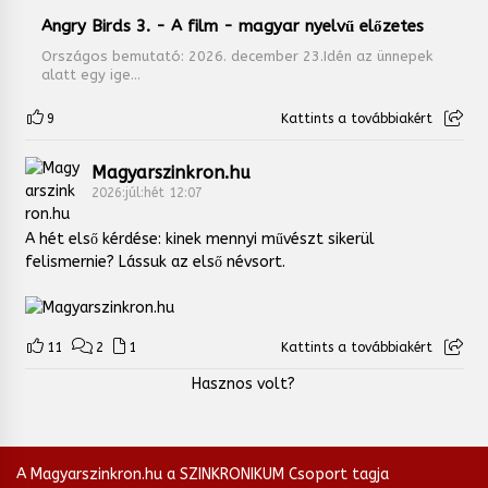
Angry Birds 3. - A film - magyar nyelvű előzetes
Országos bemutató: 2026. december 23.Idén az ünnepek
alatt egy ige...
9
Kattints a továbbiakért
Magyarszinkron.hu
2026:júl:hét 12:07
A hét első kérdése: kinek mennyi művészt sikerül
felismernie? Lássuk az első névsort.
11
2
1
Kattints a továbbiakért
Hasznos volt?
A Magyarszinkron.hu a SZINKRONIKUM Csoport tagja