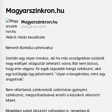
Magyarszinkron.hu
Magyarszinkron.hu
2026:júl:szo 10:07
Akikről ritkán beszélünk:
Németh Borbála színművész
Szintén egy olyan művész, aki ha más országokban születik
nagy eséllyel világsztár lehetett volna. Bár nem biztos,
hogy erre vágyna. Az egyik legszebb hangú színésznő, akit
egy kollégája úgy jellemzett: "olyan a kisugárzása, mint egy
angyalnak".
Nem véletlenül szinkronizál számtalan gyönyörű
színésznőt, megszólalásaival erősíti a külsőkről alkotott
képet.
Régebben sokat játszott színpadon is, rengeteg jó