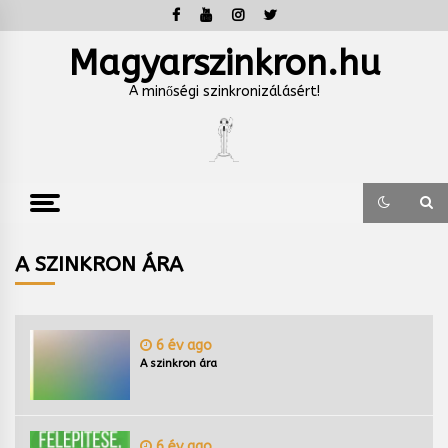
Skip
to
content
Magyarszinkron.hu
A minőségi szinkronizálásért!
A SZINKRON ÁRA
6 év ago
A szinkron ára
6 év ago