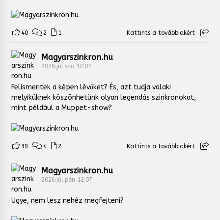
40
2
1
Kattints a továbbiakért
Magyarszinkron.hu
2026:júl:szo 12:07
Felismeritek a képen lévőket? És, azt tudja valaki
melyiküknek köszönhetünk olyan legendás szinkronokat,
mint például a Muppet-show?
39
4
2
Kattints a továbbiakért
Magyarszinkron.hu
2026:júl:pén 12:07
Ugye, nem lesz nehéz megfejteni?