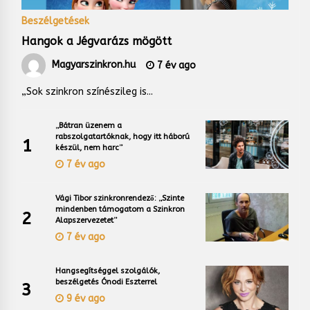
Beszélgetések
Hangok a Jégvarázs mögött
Magyarszinkron.hu
7 év ago
„Sok szinkron színészileg is...
„Bátran üzenem a
rabszolgatartóknak, hogy itt háború
1
készül, nem harc”
7 év ago
Vági Tibor szinkronrendező: „Szinte
mindenben támogatom a Szinkron
2
Alapszervezetet”
7 év ago
Hangsegítséggel szolgálók,
beszélgetés Ónodi Eszterrel
3
9 év ago