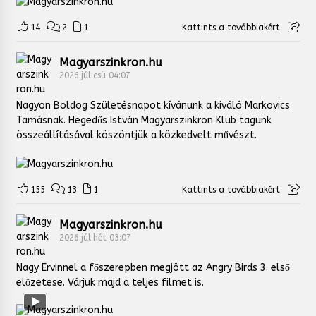
14
2
1
Kattints a továbbiakért
Magyarszinkron.hu
2026:júl:csü 04:07
Nagyon Boldog Születésnapot kívánunk a kiváló Markovics
Tamásnak. Hegedűs István Magyarszinkron Klub tagunk
összeállításával köszöntjük a közkedvelt művészt.
155
13
1
Kattints a továbbiakért
Magyarszinkron.hu
2026:júl:hét 03:07
Nagy Ervinnel a főszerepben megjött az Angry Birds 3. első
előzetese. Várjuk majd a teljes filmet is.