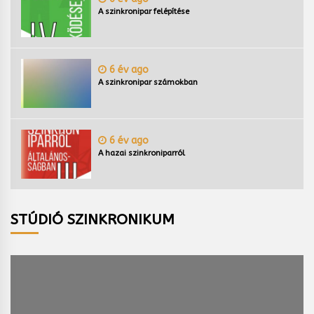
A szinkronipar felépítése
6 év ago
A szinkronipar számokban
6 év ago
A hazai szinkroniparról
STÚDIÓ SZINKRONIKUM