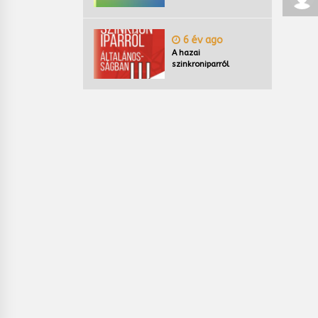
6 év ago
A hazai
szinkroniparról