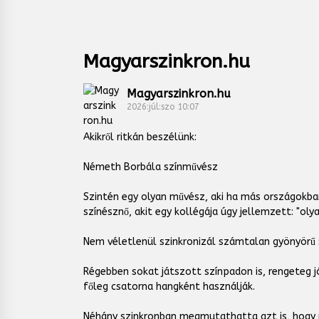
Magyarszinkron.hu
Magyarszinkron.hu
2026:júl:szo 10:07
Akikről ritkán beszélünk:
Németh Borbála színművész
Szintén egy olyan művész, aki ha más országokban
színésznő, akit egy kollégája úgy jellemzett: "oly
Nem véletlenül szinkronizál számtalan gyönyörű s
Régebben sokat játszott színpadon is, rengeteg 
főleg csatorna hangként használják.
Néhány szinkronban megmutathatta azt is, hogy ne