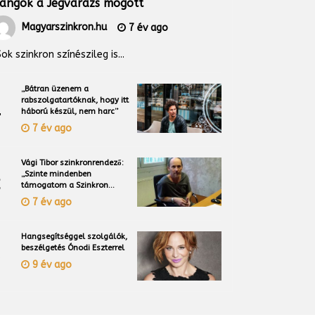
angok a Jégvarázs mögött
Magyarszinkron.hu
7 év ago
ok szinkron színészileg is...
„Bátran üzenem a
rabszolgatartóknak, hogy itt
1
háború készül, nem harc”
7 év ago
Vági Tibor szinkronrendező:
„Szinte mindenben
2
támogatom a Szinkron
Alapszervezetet”
7 év ago
Hangsegítséggel szolgálók,
beszélgetés Ónodi Eszterrel
3
9 év ago