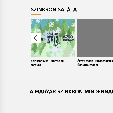
SZINKRON SALÁTA
. – A Richard
Szinkronkvíz – Harmadik
Árvay Mária: Pillanatképek
tozat
forduló
Élet albumából
A MAGYAR SZINKRON MINDENNAP