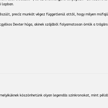
i lapban.
készült, precíz munkát végez függetlenül attól, hogy milyen műfajú
yilkos Dexter húga, akinek szájából folyamatosan ömlik a trágárs
aki melyiküknek köszönhetünk olyan legendás szinkronokat, mint pé