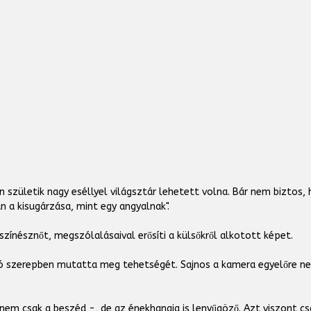
 születik nagy eséllyel világsztár lehetett volna. Bár nem biztos, 
an a kisugárzása, mint egy angyalnak".
zínésznőt, megszólalásaival erősíti a külsőkről alkotott képet.
jó szerepben mutatta meg tehetségét. Sajnos a kamera egyelőre ne
m csak a beszéd -, de az énekhangja is lenyűgöző. Azt viszont csak