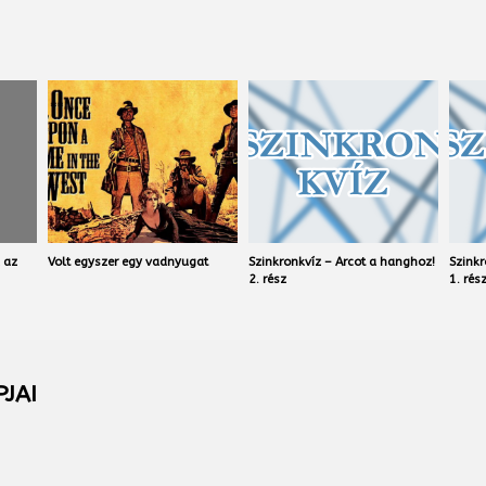
 az
Volt egyszer egy vadnyugat
Szinkronkvíz – Arcot a hanghoz!
Szinkr
2. rész
1. rés
JAI