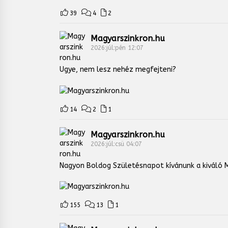
39
4
2
Magyarszinkron.hu
2026:júl:pén 12:07
Ugye, nem lesz nehéz megfejteni?
14
2
1
Magyarszinkron.hu
2026:júl:csü 04:07
Nagyon Boldog Születésnapot kívánunk a kiváló M
155
13
1