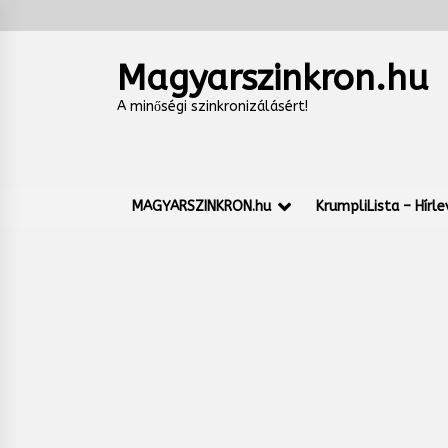
Skip
to
content
Magyarszinkron.hu
A minőségi szinkronizálásért!
MAGYARSZINKRON.hu
KrumpliLista – Hírle