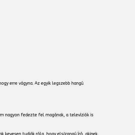
hogy erre vágyna. Az egyik legszebb hangú
m nagyon fedezte fel magának, a televíziók is
 kevesen tudják róla, hogy elsőrangú író, akinek