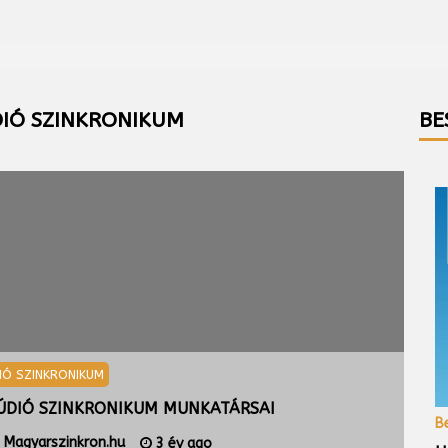
IÓ SZINKRONIKUM
BE
IÓ SZINKRONIKUM
STÚ
ÚDIÓ SZINKRONIKUM MUNKATÁRSAI
A S
B
Magyarszinkron.hu
3 év ago