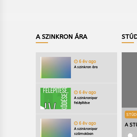
A SZINKRON ÁRA
STÚD
6 év ago
A szinkron ára
6 év ago
A szinkronipar
felépítése
Ó SZINKRONIKUM
STÚD
6 év ago
ÚDIÓ SZINKRONIKUM TÁMOGATÓI
A ST
A szinkronipar
számokban
Magyarszinkron.hu
3 év ago