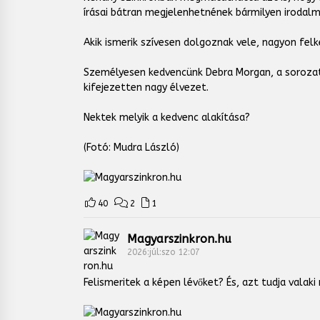
írásai bátran megjelenhetnének bármilyen irodalm
Akik ismerik szívesen dolgoznak vele, nagyon fel
Személyesen kedvencünk Debra Morgan, a sorozatg
kifejezetten nagy élvezet.
Nektek melyik a kedvenc alakítása?
(Fotó: Mudra László)
40
2
1
Magyarszinkron.hu
2026:júl:szo 12:07
Felismeritek a képen lévőket? És, azt tudja val