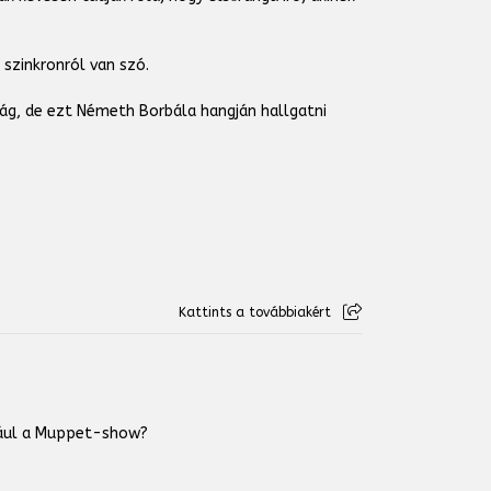
 szinkronról van szó.
ág, de ezt Németh Borbála hangján hallgatni
Kattints a továbbiakért
ldául a Muppet-show?