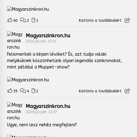
40
2
1
Kattints a továbbiakért
Magyarszinkron.hu
2026:júl:szo 12:07
Felismeritek a képen lévőket? És, azt tudja valaki
melyiküknek köszönhetünk olyan legendás szinkronokat,
mint például a Muppet-show?
39
4
2
Kattints a továbbiakért
Magyarszinkron.hu
2026:júl:pén 12:07
Ugye, nem lesz nehéz megfejteni?