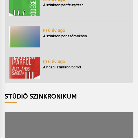
A szinkronipar felépítése
6 év ago
A szinkronipar számokban
6 év ago
A hazai szinkroniparról
STÚDIÓ SZINKRONIKUM