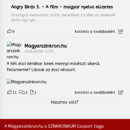
Angry Birds 3. - A film - magyar nyelvű előzetes
Országos bemutató: 2026. december 23.Idén az ünnepek
alatt egy ige...
9
Kattints a továbbiakért
Magyarszinkron.hu
2026:júl:hét 12:07
A hét első kérdése: kinek mennyi művészt sikerül
felismernie? Lássuk az első névsort.
11
2
1
Kattints a továbbiakért
Hasznos volt?
A Magyarszinkron.hu a SZINKRONIKUM Csoport tagja