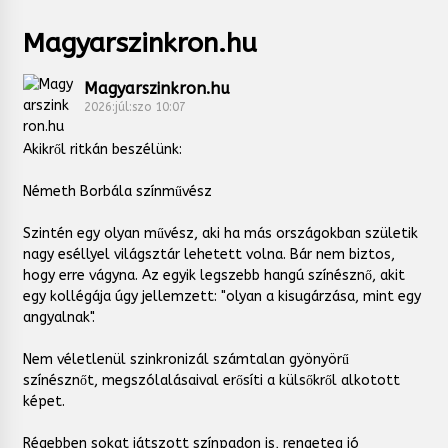
Magyarszinkron.hu
Magyarszinkron.hu
2026:júl:szo 10:07
Akikről ritkán beszélünk:
Németh Borbála színművész
Szintén egy olyan művész, aki ha más országokban születik
nagy eséllyel világsztár lehetett volna. Bár nem biztos,
hogy erre vágyna. Az egyik legszebb hangú színésznő, akit
egy kollégája úgy jellemzett: "olyan a kisugárzása, mint egy
angyalnak".
Nem véletlenül szinkronizál számtalan gyönyörű
színésznőt, megszólalásaival erősíti a külsőkről alkotott
képet.
Régebben sokat játszott színpadon is, rengeteg jó