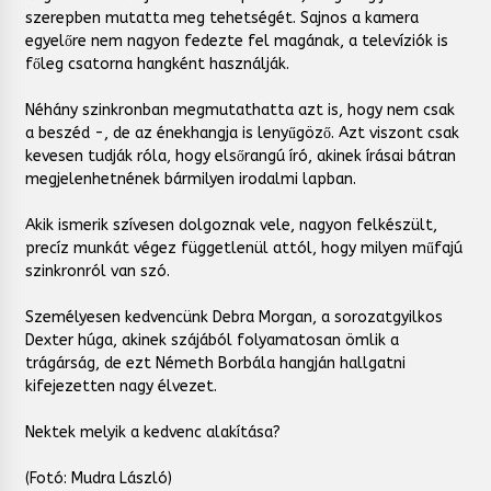
szerepben mutatta meg tehetségét. Sajnos a kamera
egyelőre nem nagyon fedezte fel magának, a televíziók is
főleg csatorna hangként használják.
Néhány szinkronban megmutathatta azt is, hogy nem csak
a beszéd -, de az énekhangja is lenyűgöző. Azt viszont csak
kevesen tudják róla, hogy elsőrangú író, akinek írásai bátran
megjelenhetnének bármilyen irodalmi lapban.
Akik ismerik szívesen dolgoznak vele, nagyon felkészült,
precíz munkát végez függetlenül attól, hogy milyen műfajú
szinkronról van szó.
Személyesen kedvencünk Debra Morgan, a sorozatgyilkos
Dexter húga, akinek szájából folyamatosan ömlik a
trágárság, de ezt Németh Borbála hangján hallgatni
kifejezetten nagy élvezet.
Nektek melyik a kedvenc alakítása?
(Fotó: Mudra László)