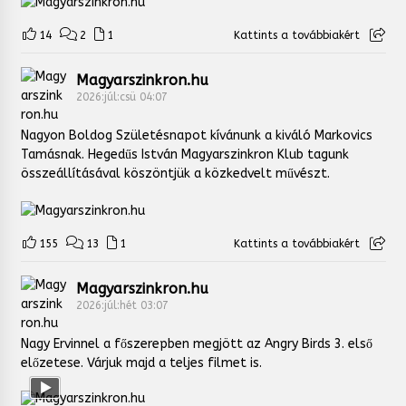
14
2
1
Kattints a továbbiakért
Magyarszinkron.hu
2026:júl:csü 04:07
Nagyon Boldog Születésnapot kívánunk a kiváló Markovics
Tamásnak. Hegedűs István Magyarszinkron Klub tagunk
összeállításával köszöntjük a közkedvelt művészt.
155
13
1
Kattints a továbbiakért
Magyarszinkron.hu
2026:júl:hét 03:07
Nagy Ervinnel a főszerepben megjött az Angry Birds 3. első
előzetese. Várjuk majd a teljes filmet is.