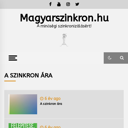
Skip
to
content
Magyarszinkron.hu
A minőségi szinkronizálásért!
A SZINKRON ÁRA
6 év ago
A szinkron ára
6 év ago