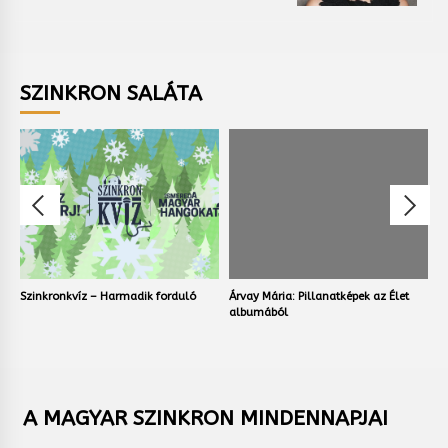
SZINKRON SALÁTA
Árvay Mária: Pillanatképek az Élet
Volt egyszer egy vadnyugat
S
albumából
r
A MAGYAR SZINKRON MINDENNAPJAI