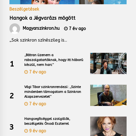
Beszélgetések
Hangok a Jégvarázs mögött
Magyarszinkron.hu
7 év ago
„Sok szinkron színészileg is...
„Bátran üzenem a
rabszolgatartóknak, hogy itt háború
1
készül, nem harc”
7 év ago
Vági Tibor szinkronrendező: „Szinte
mindenben támogatom a Szinkron
2
Alapszervezetet”
7 év ago
Hangsegítséggel szolgálók,
beszélgetés Ónodi Eszterrel
3
9 év ago