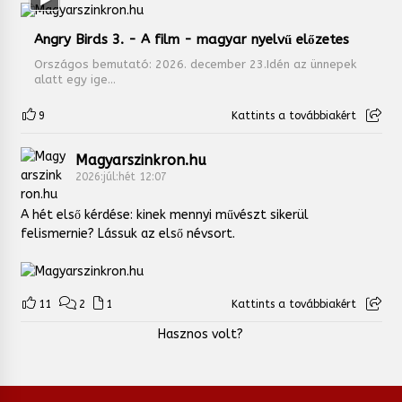
Angry Birds 3. - A film - magyar nyelvű előzetes
Országos bemutató: 2026. december 23.Idén az ünnepek
alatt egy ige...
9
Kattints a továbbiakért
Magyarszinkron.hu
2026:júl:hét 12:07
A hét első kérdése: kinek mennyi művészt sikerül
felismernie? Lássuk az első névsort.
11
2
1
Kattints a továbbiakért
Hasznos volt?