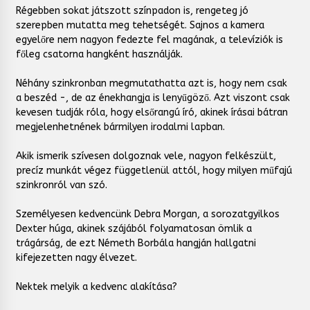
Régebben sokat játszott színpadon is, rengeteg jó
szerepben mutatta meg tehetségét. Sajnos a kamera
egyelőre nem nagyon fedezte fel magának, a televíziók is
főleg csatorna hangként használják.
Néhány szinkronban megmutathatta azt is, hogy nem csak
a beszéd -, de az énekhangja is lenyűgöző. Azt viszont csak
kevesen tudják róla, hogy elsőrangú író, akinek írásai bátran
megjelenhetnének bármilyen irodalmi lapban.
Akik ismerik szívesen dolgoznak vele, nagyon felkészült,
precíz munkát végez függetlenül attól, hogy milyen műfajú
szinkronról van szó.
Személyesen kedvencünk Debra Morgan, a sorozatgyilkos
Dexter húga, akinek szájából folyamatosan ömlik a
trágárság, de ezt Németh Borbála hangján hallgatni
kifejezetten nagy élvezet.
Nektek melyik a kedvenc alakítása?