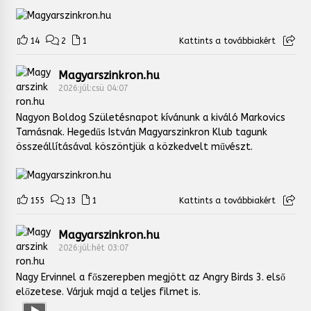
14
2
1
Kattints a továbbiakért
Magyarszinkron.hu
2026:júl:csü 04:07
Nagyon Boldog Születésnapot kívánunk a kiváló Markovics
Tamásnak. Hegedűs István Magyarszinkron Klub tagunk
összeállításával köszöntjük a közkedvelt művészt.
155
13
1
Kattints a továbbiakért
Magyarszinkron.hu
2026:júl:hét 03:07
Nagy Ervinnel a főszerepben megjött az Angry Birds 3. első
előzetese. Várjuk majd a teljes filmet is.