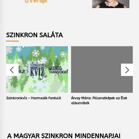
9 év ago
SZINKRON SALÁTA
orduló
Árvay Mária: Pillanatképek az Élet
Volt egyszer egy vadnyugat
albumából
A MAGYAR SZINKRON MINDENNAPJAI