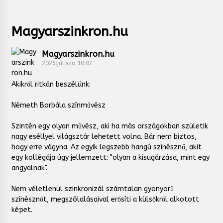
Magyarszinkron.hu
Magyarszinkron.hu
2026:júl:szo 10:07
Akikről ritkán beszélünk:
Németh Borbála színművész
Szintén egy olyan művész, aki ha más országokban születik
nagy eséllyel világsztár lehetett volna. Bár nem biztos,
hogy erre vágyna. Az egyik legszebb hangú színésznő, akit
egy kollégája úgy jellemzett: "olyan a kisugárzása, mint egy
angyalnak".
Nem véletlenül szinkronizál számtalan gyönyörű
színésznőt, megszólalásaival erősíti a külsőkről alkotott
képet.