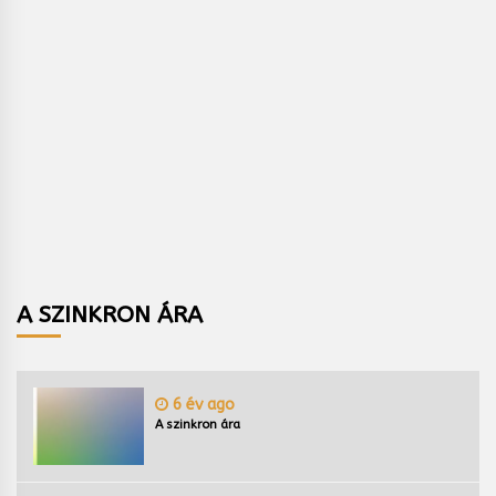
A SZINKRON ÁRA
6 év ago
A szinkron ára