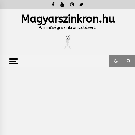
Skip
to
content
Magyarszinkron.hu
A minőségi szinkronizálásért!