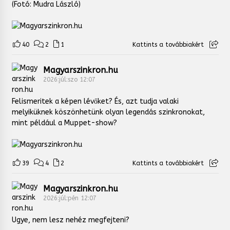
(Fotó: Mudra László)
40
2
1
Kattints a továbbiakért
Magyarszinkron.hu
2026:júl:szo 12:07
Felismeritek a képen lévőket? És, azt tudja valaki
melyiküknek köszönhetünk olyan legendás szinkronokat,
mint például a Muppet-show?
39
4
2
Kattints a továbbiakért
Magyarszinkron.hu
2026:júl:pén 12:07
Ugye, nem lesz nehéz megfejteni?