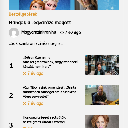
Beszélgetések
Hangok a Jégvarázs mögött
Magyarszinkron.hu
7 év ago
„Sok szinkron színészileg is...
„Bátran üzenem a
rabszolgatartóknak, hogy itt háború
1
készül, nem harc”
7 év ago
Vági Tibor szinkronrendező: „Szinte
mindenben támogatom a Szinkron
2
Alapszervezetet”
7 év ago
Hangsegítséggel szolgálók,
beszélgetés Ónodi Eszterrel
3