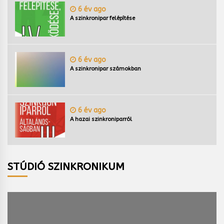
6 év ago
A szinkronipar felépítése
6 év ago
A szinkronipar számokban
6 év ago
A hazai szinkroniparról
STÚDIÓ SZINKRONIKUM