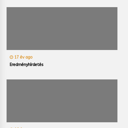
17 év ago
Eredményhírdetés