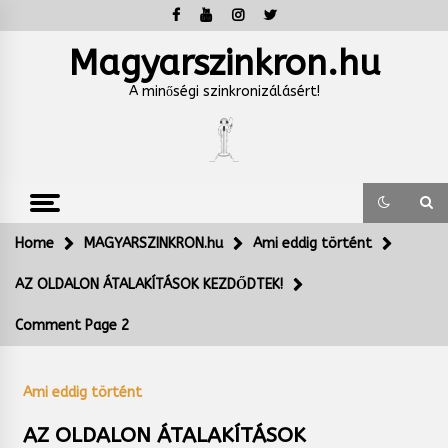
Skip
to
content
Magyarszinkron.hu
A minőségi szinkronizálásért!
Home
MAGYARSZINKRON.hu
Ami eddig történt
AZ OLDALON ÁTALAKÍTÁSOK KEZDŐDTEK!
Comment Page 2
Ami eddig történt
AZ OLDALON ÁTALAKÍTÁSOK