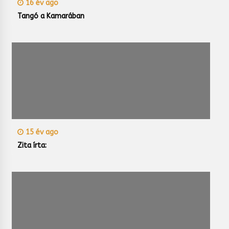
16 év ago
Tangó a Kamarában
15 év ago
Zita írta: