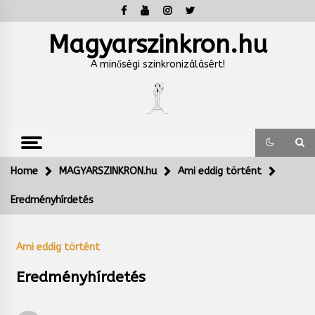
Skip
to
content
Magyarszinkron.hu
A minőségi szinkronizálásért!
Home
MAGYARSZINKRON.hu
Ami eddig történt
Eredményhírdetés
Ami eddig történt
Eredményhírdetés