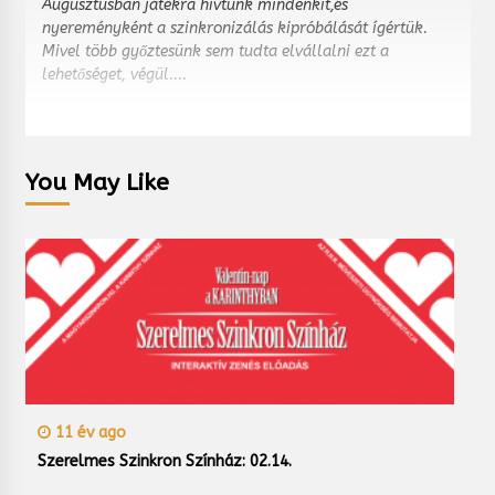
Augusztusban játékra hívtunk mindenkit,és
nyereményként a szinkronizálás kipróbálását ígértük.
Mivel több győztesünk sem tudta elvállalni ezt a
lehetőséget, végül....
You May Like
11 év ago
Szerelmes Szinkron Színház: 02.14.