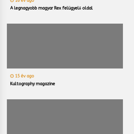
16 év ago
A legnagyobb magyar Rex felügyelő oldal
15 év ago
Kultography magazine