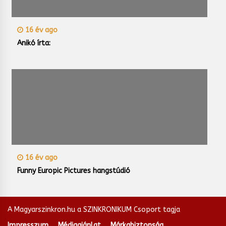
16 év ago
Anikó írta:
16 év ago
Funny Europic Pictures hangstúdió
A Magyarszinkron.hu a SZINKRONIKUM Csoport tagja
Impresszum
Médiaajánlat
Márkabiztonság