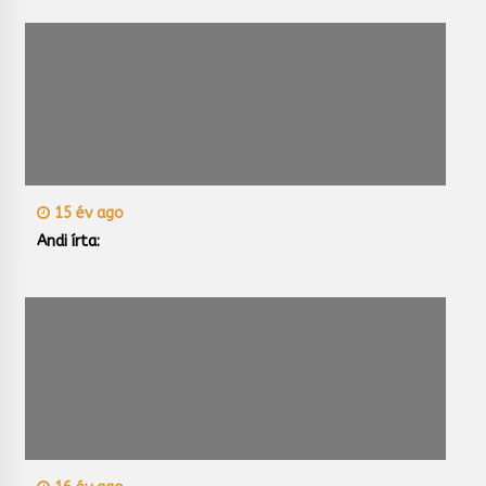
15 év ago
Andi írta: