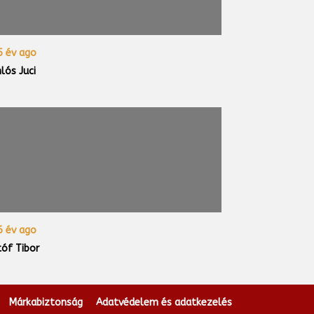
 év ago
lós Juci
 év ago
tóf Tibor
Márkabiztonság
Adatvédelem és adatkezelés