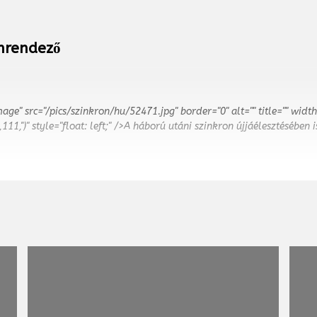
onrendező
mage" src="/pics/szinkron/hu/52471.jpg" border="0" alt="" title="" widt
111,'')" style="float: left;" />A háború utáni szinkron újjáélesztésében 