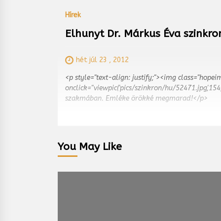
Hírek
Elhunyt Dr. Márkus Éva szinkr
hét júl 23 , 2012
<p style="text-align: justify;"><img class="hopei
onclick="viewpic('pics/szinkron/hu/52471.jpg',154,
szakmában. Emléke örökké megmarad!</p>
You May Like