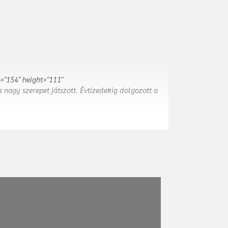
h="154" height="111"
is nagy szerepet játszott. Évtizedekig dolgozott a