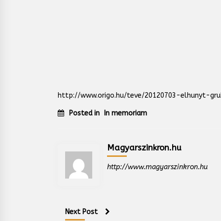
http://www.origo.hu/teve/20120703-elhunyt-gr
Posted in
In memoriam
Magyarszinkron.hu
http://www.magyarszinkron.hu
Next Post