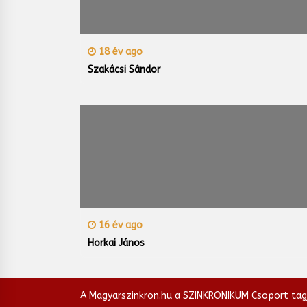
18 év ago
Szakácsi Sándor
16 év ago
Horkai János
A Magyarszinkron.hu a SZINKRONIKUM Csoport tag