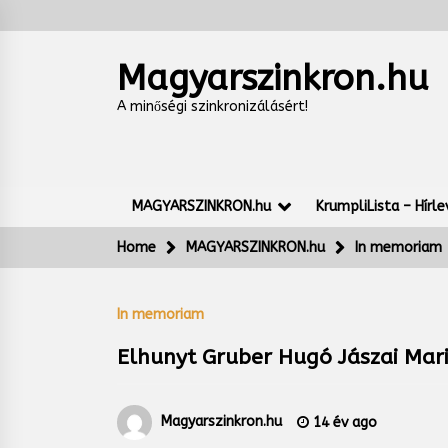
Skip
to
content
Magyarszinkron.hu
A minőségi szinkronizálásért!
MAGYARSZINKRON.hu
KrumpliLista – Hírle
Home
MAGYARSZINKRON.hu
In memoriam
In memoriam
Elhunyt Gruber Hugó Jászai Mari
Magyarszinkron.hu
14 év ago