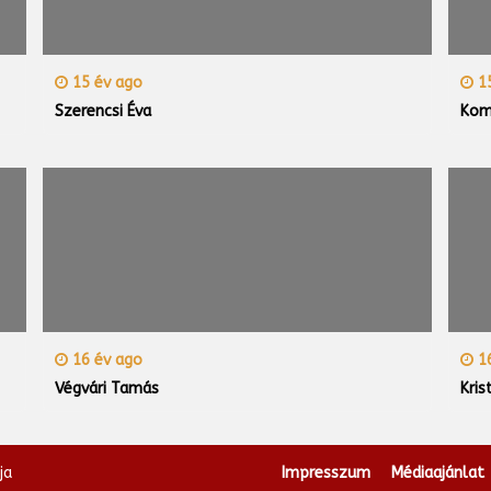
15 év ago
15
Szerencsi Éva
Kom
16 év ago
16
Végvári Tamás
Kris
ja
Impresszum
Médiaajánlat