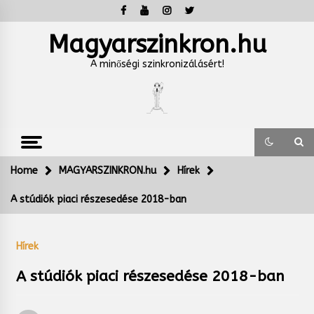
Skip
to
content
Magyarszinkron.hu
A minőségi szinkronizálásért!
Home
MAGYARSZINKRON.hu
Hírek
A stúdiók piaci részesedése 2018-ban
Hírek
A stúdiók piaci részesedése 2018-ban