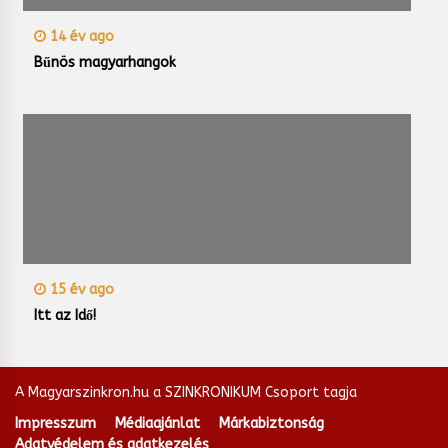
14 év ago
Bűnös magyarhangok
15 év ago
Itt az Idő!
A Magyarszinkron.hu a SZINKRONIKUM Csoport tagja
Impresszum
Médiaajánlat
Márkabiztonság
Adatvédelem és adatkezelés