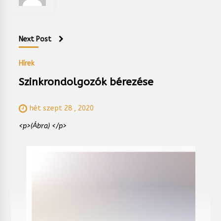
Next Post
Hírek
Szinkrondolgozók bérezése
hét szept 28 , 2020
<p>(Ábra) </p>