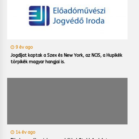
9 év ago
Jogdíjat kaptak a Szex és New York, az NCIS, a Hupikék
törpikék magyar hangjai is.
14 év ago