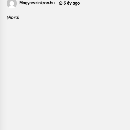
Magyarszinkron.hu
6 év ago
(Ábra)