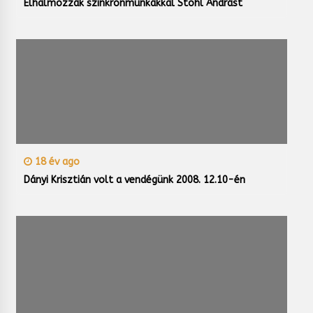
Elhalmozzák szinkronmunkákkal Stohl Andrást
18 év ago
Dányi Krisztián volt a vendégünk 2008. 12.10-én