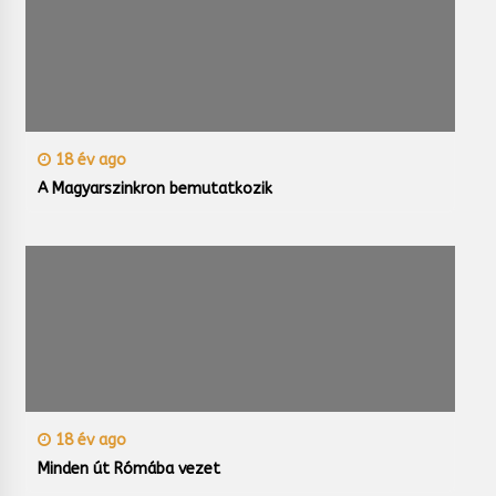
18 év ago
A Magyarszinkron bemutatkozik
18 év ago
Minden út Rómába vezet