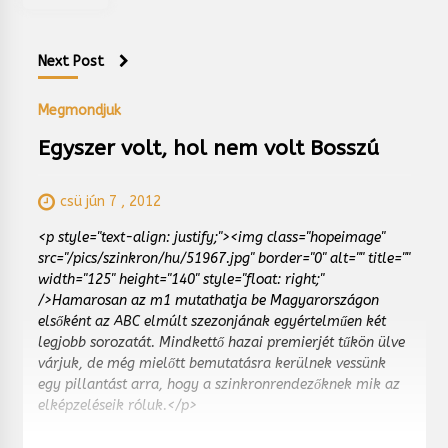
Next Post
Megmondjuk
Egyszer volt, hol nem volt Bosszú
csü jún 7 , 2012
<p style="text-align: justify;"><img class="hopeimage"
src="/pics/szinkron/hu/51967.jpg" border="0" alt="" title=""
width="125" height="140" style="float: right;"
/>Hamarosan az m1 mutathatja be Magyarországon
elsőként az ABC elmúlt szezonjának egyértelműen két
legjobb sorozatát. Mindkettő hazai premierjét tűkön ülve
várjuk, de még mielőtt bemutatásra kerülnek vessünk
egy pillantást arra, hogy a szinkronrendezőknek mik az
elképzeléseik róluk.</p>