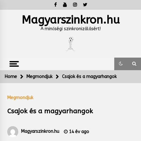
Skip
to
content
Magyarszinkron.hu
A minőségi szinkronizálásért!
Home
Megmondjuk
Csajok és a magyarhangok
Megmondjuk
Csajok és a magyarhangok
Magyarszinkron.hu
14 év ago