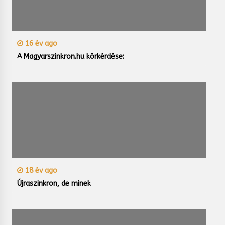
16 év ago
A Magyarszinkron.hu körkérdése:
18 év ago
Újraszinkron, de minek