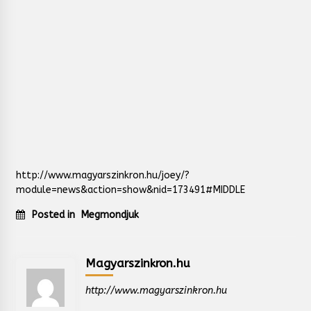
http://www.magyarszinkron.hu/joey/?
module=news&action=show&nid=173491#MIDDLE
Posted in
Megmondjuk
Magyarszinkron.hu
http://www.magyarszinkron.hu