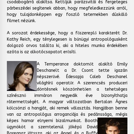
csodabogárrá alakítsa. Kettőjük parázsvitái és fergeteges
párbeszédei segítenek abban, hogy megfeledkezzünk arról,
hogy tulajdonképpen egy foszló tetemekben dúskáló
filmet nézünk.
A sorozat érdekessége, hogy a főszereplő karakterét Dr.
Kathy Reich, egy ténylegesen is bűnügyi antropológusként
dolgozó orvos találta ki, aki a hiteles munka érdekében
azóta is az alkotócsapatot erősíti.
A Temperance doktornőt alakító Emily
Deschanelt a Dr. Csont tette igazán
népszerűvé. Édesapja Caleb Deschanel
világhírű operatőr. A szerencsés produceri
döntésnek köszönhetően a tehetséges
színésznő immáron negyedik éve bizonyíthatja
rátermettségét. A magyar változatban Bertalan Ágnes
kölcsönzi a hangját, aki remek választás. Hangjában benne
van az antropológus arroganciája és pedánssága, mégis
képes hamar elnyerni bizalmunkat.
Booth
ügynököt a szemtelenül jóképű David
Boreanaz játssza, aki az Angel és a Buffy