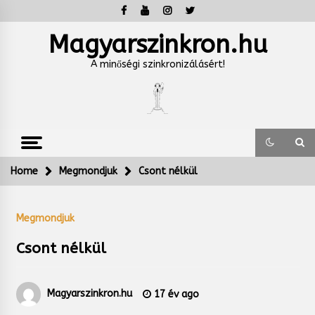
Skip
to
content
Magyarszinkron.hu
A minőségi szinkronizálásért!
Home
Megmondjuk
Csont nélkül
Megmondjuk
Csont nélkül
Magyarszinkron.hu
17 év ago