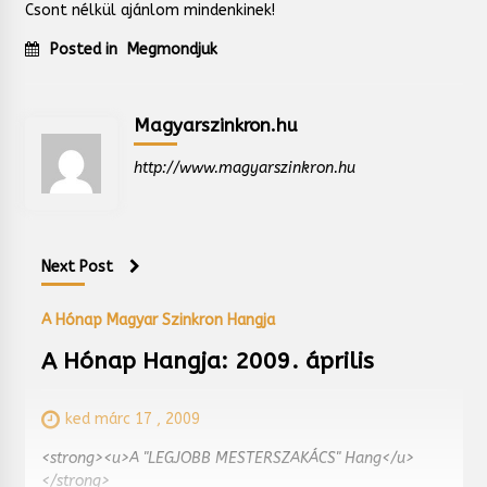
Csont nélkül ajánlom mindenkinek!
Posted in
Megmondjuk
Magyarszinkron.hu
http://www.magyarszinkron.hu
Next Post
A Hónap Magyar Szinkron Hangja
A Hónap Hangja: 2009. április
ked márc 17 , 2009
<strong><u>A "LEGJOBB MESTERSZAKÁCS" Hang</u>
</strong>