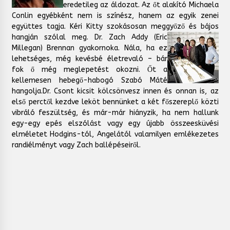
eredetileg az áldozat. Az őt alakító Michaela
Conlin egyébként nem is színész, hanem az egyik zenei
együttes tagja. Kéri Kitty szokásosan meggyőző és bájos
hangján szólal meg.
Dr. Zach Addy (Eric
Millegan) Brennan gyakornoka. Nála, ha ez
lehetséges, még kevésbé életrevaló – bár
fok ő még meglepetést okozni. Őt a
kellemesen hebegő-habogó Szabó Máté
hangolja.Dr. Csont kicsit kölcsönvesz innen és onnan is, az
első perctől kezdve leköt bennünket a két főszereplő közti
vibráló feszültség, és már-már hiányzik, ha nem hallunk
egy-egy epés elszólást vagy egy újabb összeesküvési
elméletet Hodgins-tól, Angelától valamilyen emlékezetes
randiélményt vagy Zach ballépéseiről.