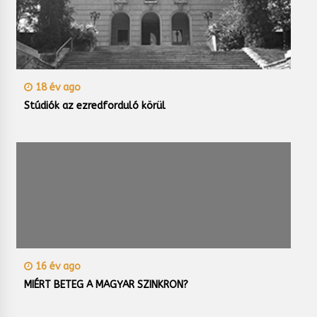
18 év ago
Stúdiók az ezredforduló körül
16 év ago
MIÉRT BETEG A MAGYAR SZINKRON?