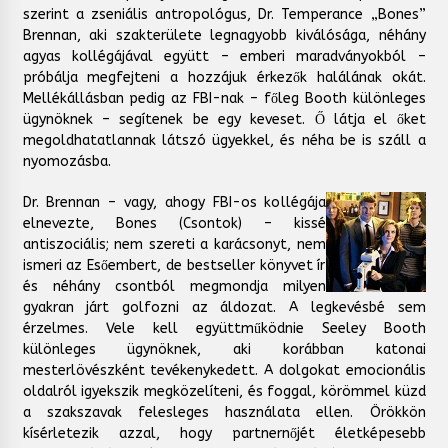
szerint a zseniális antropológus, Dr. Temperance „Bones”
Brennan, aki szakterülete legnagyobb kiválósága, néhány
agyas kollégájával együtt – emberi maradványokból –
próbálja megfejteni a hozzájuk érkezők halálának okát.
Mellékállásban pedig az FBI-nak – főleg Booth különleges
ügynöknek – segítenek be egy keveset. Ő látja el őket
megoldhatatlannak látszó ügyekkel, és néha be is száll a
nyomozásba.
Dr. Brennan – vagy, ahogy FBI-os kollégája
elnevezte, Bones (Csontok) – kissé
antiszociális; nem szereti a karácsonyt, nem
ismeri az Esőembert, de bestseller könyvet ír
és néhány csontból megmondja milyen
gyakran járt golfozni az áldozat. A legkevésbé sem
érzelmes. Vele kell együttműködnie Seeley Booth
különleges ügynöknek, aki korábban katonai
mesterlövészként tevékenykedett. A dolgokat emocionális
oldalról igyekszik megközelíteni, és foggal, körömmel küzd
a szakszavak felesleges használata ellen. Örökkön
kísérletezik azzal, hogy partnernőjét életképesebb