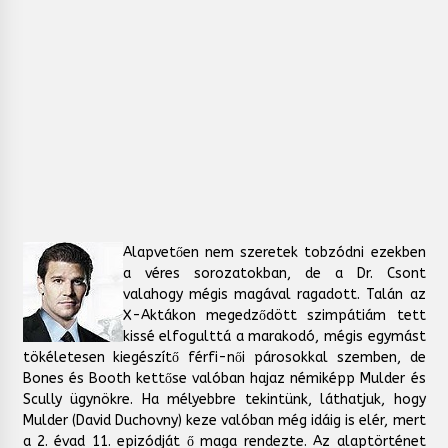
Alapvetően nem szeretek tobzódni ezekben
a véres sorozatokban, de a Dr. Csont
valahogy mégis magával ragadott. Talán az
X-Aktákon megedződött szimpátiám tett
kissé elfogulttá a marakodó, mégis egymást
tökéletesen kiegészítő férfi-női párosokkal szemben, de
Bones és Booth kettőse valóban hajaz némiképp Mulder és
Scully ügynökre. Ha mélyebbre tekintünk, láthatjuk, hogy
Mulder (David Duchovny) keze valóban még idáig is elér, mert
a 2. évad 11. epizódját ő maga rendezte. Az alaptörténet