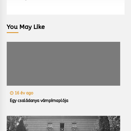
You May Like
16 év ago
Egy családanya vámpírnaplója