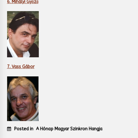
6. Mihályi Győző
7. Vass Gábor
Posted in
A Hónap Magyar Szinkron Hangja