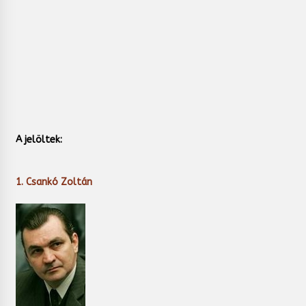
A jelöltek:
1. Csankó Zoltán