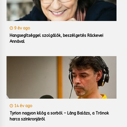
9 év ago
Hangsegítséggel szolgálók, beszélgetés Ráckevei
Annával
14 év ago
Tyrion nagyon kilóg a sorból – Láng Balázs, a Trónok
harca szinkronjáról