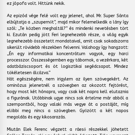
ez jópofa volt. Hittünk nekik.
Az epizód vége felé volt egy jelenet, ahol Mr. Super Sánta
elbújtatja a „szupernőt”, majd mikor felemelkedik a lány így
szól: „Te közben meghaltál?” és mindenki nevetésben tört
ki. Ezután pedig jött Feri legnehezebb része, a világ egyik
legnehezebb összetett mondataival, amit csak sokadszorra
sikerült rövidebb részekben felvenni. Valahogy így hangzott:
„Én egy informatikai koncentrátum vagyok, egy harci
processzor. Összességemben egy tábornok, a vezérkara, két
adatbáziscsoport és öt logisztikai segédcsapat. Mindez
tökéletesen álcázva.”
Hát egészségére, nem irigylem az ilyen szövegekért. Az
ominózus jelenetnél a szövegben az okozott fejtörést,
hogy most két hónapra, vagy csak két napra kell elutaznia
a figurának. Utóbbinak ugye nincs sok értelme már abból a
szempontból, hogy valaki más vegye át a postáját, míg
előbbi meg nincs a szövegben. Győzött a két napos
megoldás és egy kikosarazás.
Miután Elek Ferenc végzett a ráeső részekkel jöhetett