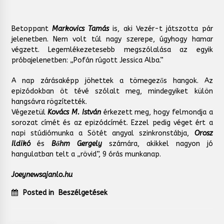
Betoppant
Markovics Tamás
is, aki Vezér-t játszotta pár
jelenetben. Nem volt túl nagy szerepe, úgyhogy hamar
végzett. Legemlékezetesebb megszólalása az egyik
próbajelenetben: „Pofán rúgott Jessica Alba.”
A nap zárásaképp jöhettek a tömegezős hangok. Az
epizódokban öt tévé szólalt meg, mindegyiket külön
hangsávra rögzítették.
Végezetül
Kovács M. István
érkezett meg, hogy felmondja a
sorozat címét és az epizódcímét. Ezzel pedig véget ért a
napi stúdiómunka a Sötét angyal szinkronstábja,
Orosz
Ildikó
és
Bőhm
Gergely
számára, akikkel nagyon jó
hangulatban telt a „rövid”, 9 órás munkanap.
Joeynewsajanlo.hu
Posted in
Beszélgetések