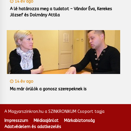
14 év ago
A lé határozza meg a tudatot – Vándor Éva, Kerekes
József és Dolmány Attila
14 év ago
Ma már örülök a gonosz szerepeknek is
A Magyarszinkron.hu a SZINKRONIKUM Csoport tagja
Impresszum
Médiaajánlat
Márkabiztonság
Adatvédelem és adatkezelés