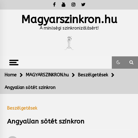
Skip
to
content
Magyarszinkron.hu
A minőségi szinkronizálásért!
Home
MAGYARSZINKRON.hu
Beszélgetések
Angyalian sötét szinkron
Beszélgetések
Angyalian sötét szinkron