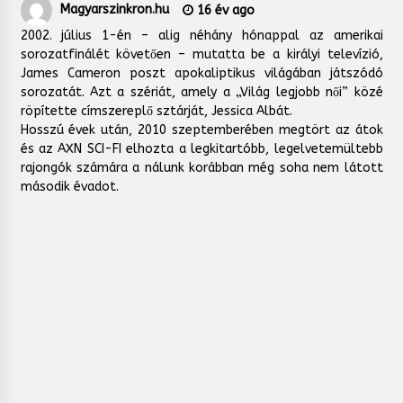
Magyarszinkron.hu
16 év ago
2002. július 1-én – alig néhány hónappal az amerikai
sorozatfinálét követően – mutatta be a királyi televízió,
James Cameron poszt apokaliptikus világában játszódó
sorozatát. Azt a szériát, amely a „Világ legjobb női” közé
röpítette címszereplő sztárját, Jessica Albát.
Hosszú évek után, 2010 szeptemberében megtört az átok
és az AXN SCI-FI elhozta a legkitartóbb, legelvetemültebb
rajongók számára a nálunk korábban még soha nem látott
második évadot.