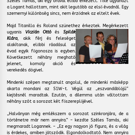
Széles Tamás, aki egy órával előbb érkezett. Tőle ugyanazt
a Logant hallottam, mint akit legutóbb az első évadnál. Egy
szemernyi különbség sincs, nem érződnek az eltelt évek.
Majd Titanilla és Roland szünethez érkeztek. Megérkezett
ugyanis
Viczián Ottó
és
Spilák
Klára
, akik férj és feleséget
alakítanak, előbbi ráadásul az
évad egyik főgonosza is egyben.
Következett néhány megható
jelenet, komoly akció és
verekedés dögivel.
Mindenki szépen megtanult angolul, de mindenki másképp
akarta mondani az S1W-t. Végül az „eszvandáblöjú”
kiejtésnél maradtak. Ezután, a dilemma után váltottam
néhány szót a sorozat két főszereplőjével.
„Halványan még emlékszem a sorozat szinkronjára, de a
történetre már nem annyira.” – kezdte Széles Tamás, aki
megmaradt Logannek. – „Ez egy nagyon jó figura, és a világ
is érdekes, amiben játszódik. Elgondolkodtató. Nem annyira