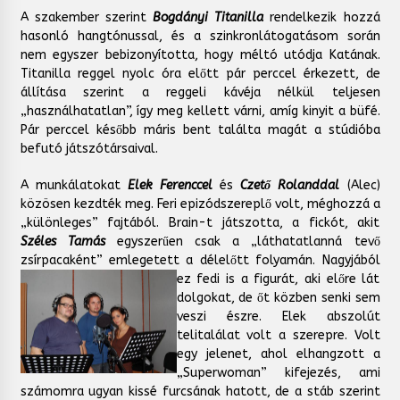
A szakember szerint
Bogdányi Titanilla
rendelkezik hozzá
hasonló hangtónussal, és a szinkronlátogatásom során
nem egyszer bebizonyította, hogy méltó utódja Katának.
Titanilla reggel nyolc óra előtt pár perccel érkezett, de
állítása szerint a reggeli kávéja nélkül teljesen
„használhatatlan”, így meg kellett várni, amíg kinyit a büfé.
Pár perccel később máris bent találta magát a stúdióba
befutó játszótársaival.
A munkálatokat
Elek Ferenccel
és
Czető Rolanddal
(Alec)
közösen kezdték meg. Feri epizódszereplő volt, méghozzá a
„különleges” fajtából. Brain-t játszotta, a fickót, akit
Széles Tamás
egyszerűen csak a „láthatatlanná tevő
zsírpacaként” emlegetett a délelőtt folyamán.
Nagyjából
ez fedi is a figurát, aki előre lát
dolgokat, de őt közben senki sem
veszi észre. Elek abszolút
telitalálat volt a szerepre. Volt
egy jelenet, ahol elhangzott a
„Superwoman” kifejezés, ami
számomra ugyan kissé furcsának hatott, de a stáb szerint