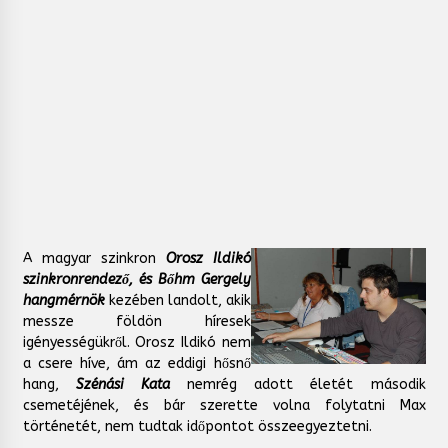
A magyar szinkron
Orosz Ildikó
szinkronrendező, és Bőhm Gergely
hangmérnök
kezében landolt, akik
messze földön híresek
igényességükről. Orosz Ildikó nem
a csere híve, ám az eddigi hősnő
hang,
Szénási Kata
nemrég adott életét második
csemetéjének, és bár szerette volna folytatni Max
történetét, nem tudtak időpontot összeegyeztetni.