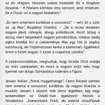
az én világom. Hozzám sokkal közelebb áll a Kingdom
Hospital – A félelem kórháza című sorozat, amit imádtam.
De a Chuck-ot is nagyon kedvelem.”
„Én nem ismertem korábban a sorozatot.” – vett át a szót
az „új Max”, Bogdányi Titanilla. – „De a vicces részeken
nagyon jókat röhögök, ahogy próbálkozik. Kicsit billeg a
dolog, mert helyenként nagyon parodisztikus, máskor pedig
egész krimibe illő a cselekménye. Max egy tök jó vagány
katonacsaj, aki folyamatosan keresi a szerelmet. Egyébként
öröm a Sötét angyal-t ezzel a csapattal csinálni.”
A szinkronstúdióban, megtudtuk, hogy Viczián Ottó imádja
az őrült szerepeket, és most is nagyon örült neki, hogy
ilyennel van dolga. Szimpatikus számára a figura.
Jensen Ackles „fiatal magyarhangja”, Czető Roland szintén
nem ismerte a sorozatot korábban, de nagyon élvezte a
munkát. Jensen-t viszont már látta régebben, egy nagy
kedvencében az Odaát-ban. Igyekezett felnőni a
feladathoz. „Szeretnivaló fickó, aki eleinte rosszfiúnak