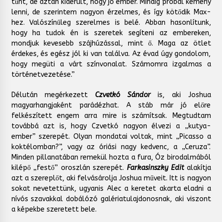
tűnt, de aztán kiderült, hogy jó ember. Mindig próbál kemény
lenni, de szerintem nagyon érzelmes, és így kötődik Max-
hez. Valószínűleg szerelmes is belé. Abban hasonlítunk,
hogy ha tudok én is szeretek segíteni az embereken,
mondjuk kevesebb szájhúzással, mint ő. Maga az ötlet
érdekes, és egész jól ki van találva. Az évad úgy gondolom,
hogy megüti a várt színvonalat. Számomra izgalmas a
történetvezetése.”
Délután megérkezett
Czvetkó Sándor
is, aki Joshua
magyarhangjaként parádézhat. A stáb már jó előre
felkészített engem arra mire is számítsak. Megtudtam
továbbá azt is, hogy Czvetkó nagyon élvezi a „kutya-
ember” szerepét. Olyan mondatai voltak, mint „Picasso a
koktélomban?”, vagy az óriási nagy kedvenc, a „Ceruza”.
Minden pillanatában remekül hozta a fura, Óz birodalmából
kilépő „festő” oroszlán szerepét.
Farkasinszky Edit
alakítja
azt a szereplőt, aki felvásárolja Joshua műveit. Itt is nagyon
sokat nevetettünk, ugyanis Alec a keretet akarta eladni a
nívós szavakkal dobálózó galériatulajdonosnak, aki viszont
a képekbe szeretett bele.