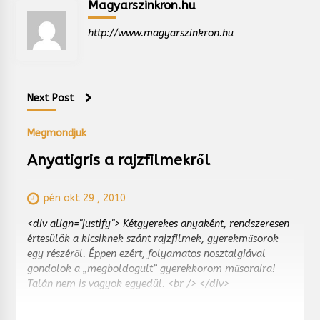
Magyarszinkron.hu
http://www.magyarszinkron.hu
Next Post
Megmondjuk
Anyatigris a rajzfilmekről
pén okt 29 , 2010
<div align="justify"> Kétgyerekes anyaként, rendszeresen
értesülök a kicsiknek szánt rajzfilmek, gyerekműsorok
egy részéről. Éppen ezért, folyamatos nosztalgiával
gondolok a „megboldogult” gyerekkorom műsoraira!
Talán nem is vagyok egyedül. <br /> </div>