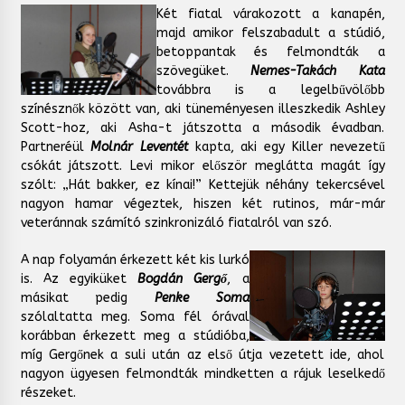
Két fiatal várakozott a kanapén,
majd amikor felszabadult a stúdió,
betoppantak és felmondták a
szövegüket.
Nemes-Takách Kata
továbbra is a legelbűvölőbb
színésznők között van, aki tüneményesen illeszkedik Ashley
Scott-hoz, aki Asha-t játszotta a második évadban.
Partneréül
Molnár Leventét
kapta, aki egy Killer nevezetű
csókát játszott. Levi mikor először meglátta magát így
szólt: „Hát bakker, ez kínai!” Kettejük néhány tekercsével
nagyon hamar végeztek, hiszen két rutinos, már-már
veteránnak számító szinkronizáló fiatalról van szó.
A nap folyamán érkezett két kis lurkó
is. Az egyiküket
Bogdán Gergő
, a
másikat pedig
Penke Soma
szólaltatta meg. Soma fél órával
korábban érkezett meg a stúdióba,
míg Gergőnek a suli után az első útja vezetett ide, ahol
nagyon ügyesen felmondták mindketten a rájuk leselkedő
részeket.