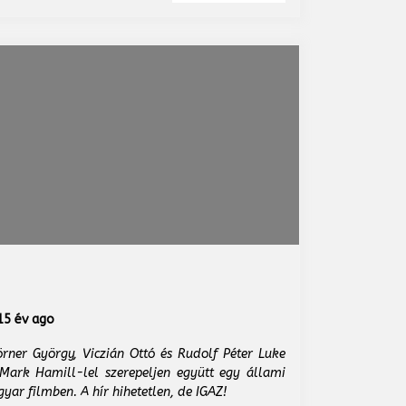
5 év ago
örner György, Viczián Ottó és Rudolf Péter Luke
ark Hamill-lel szerepeljen együtt egy állami
yar filmben. A hír hihetetlen, de IGAZ!