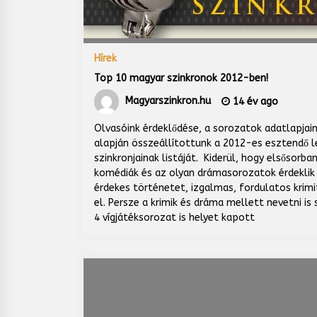
Hírek
Top 10 magyar szinkronok 2012-ben!
Magyarszinkron.hu
14 év ago
Olvasóink érdeklődése, a sorozatok adatlapja
alapján összeállítottunk a 2012-es esztendő 
szinkronjainak listáját. Kiderül, hogy elsősorba
komédiák és az olyan drámasorozatok érdeklik
érdekes történetet, izgalmas, fordulatos krim
el. Persze a krimik és dráma mellett nevetni i
4 vígjátéksorozat is helyet kapott