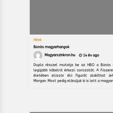
Hírek
Bűnös magyarhangok
Magyarszinkron.hu
14 év ago
Dupla résszel mutatja be az HBO a Bűnös 
legújabb kábelről érkező sorozatát. A főszer
életében először élő figurát alakíthat Je
Morgan. Most pedig eláruljuk ki is lett a magya