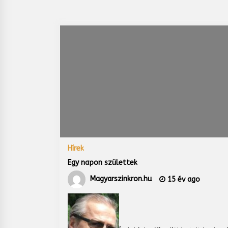
Hírek
Egy napon születtek
Magyarszinkron.hu
15 év ago