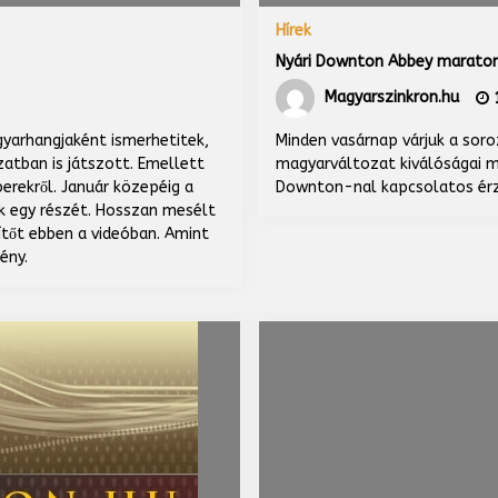
Hírek
Nyári Downton Abbey marato
Magyarszinkron.hu
1
arhangjaként ismerhetitek,
Minden vasárnap várjuk a soroz
atban is játszott. Emellett
magyarváltozat kiválóságai me
berekről. Január közepéig a
Downton-nal kapcsolatos érzé
ak egy részét. Hosszan mesélt
lítőt ebben a videóban. Amint
ény.