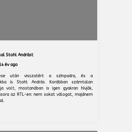
al Stohl Andrást
4 év ago
tése után visszatért a színpadra, és a
iókba is Stohl András. Korábban számtalan
ja volt, mostanában is igen gyakran hívják,
űsora az RTL-en: nem sokat válogat, majdnem
al.