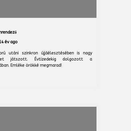
onrendező
4 év ago
rú utáni szinkron újjáélesztésében is nagy
pet játszott. Évtizedekig dolgozott a
ban. Emléke örökké megmarad!