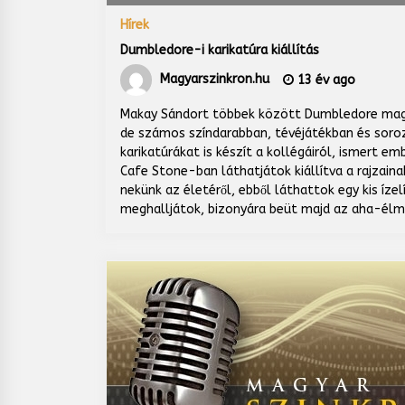
Hírek
Dumbledore-i karikatúra kiállítás
Magyarszinkron.hu
13 év ago
Makay Sándort többek között Dumbledore magy
de számos színdarabban, tévéjátékban és soroz
karikatúrákat is készít a kollégáiról, ismert em
Cafe Stone-ban láthatjátok kiállítva a rajzain
nekünk az életéről, ebből láthattok egy kis íze
meghalljátok, bizonyára beüt majd az aha-élm