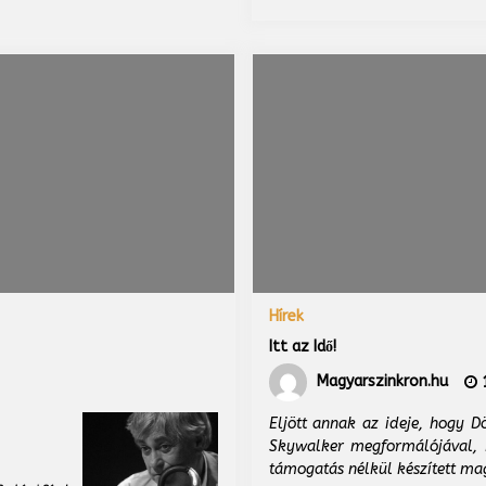
Hírek
Itt az Idő!
Magyarszinkron.hu
1
Eljött annak az ideje, hogy D
Skywalker megformálójával, M
támogatás nélkül készített mag