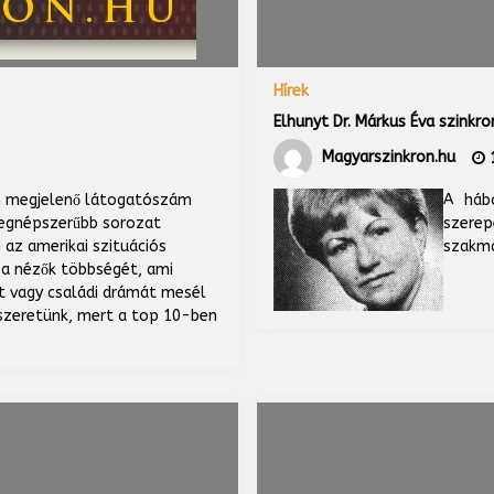
Hírek
Elhunyt Dr. Márkus Éva szinkr
Magyarszinkron.hu
1
in megjelenő látogatószám
A hábo
legnépszerűbb sorozat
szere
n az amerikai szituációs
szakmá
 a nézők többségét, ami
it vagy családi drámát mesél
s szeretünk, mert a top 10-ben