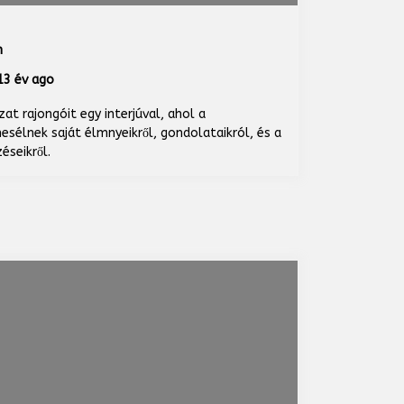
n
3 év ago
at rajongóit egy interjúval, ahol a
sélnek saját élmnyeikről, gondolataikról, és a
seikről.