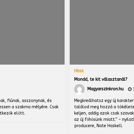
Hírek
Mondd, te kit választanál?
Magyarszinkron.hu
1
ak, fiúnak, asszonynak, és
Megkreálhatsz egy új karakter
lessen a szakma mélyére. Csak
találod meg hozzá a tökélete
tkezők előtt.
keljen, addig azok csak szava
az új főhősünk miatt.” – nyila
producere, Nate Haskell.