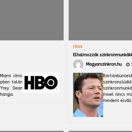
Hírek
Elhalmozzák szinkronmunkákk
Magyarszinkron.hu
1
Miami című
Börtönbünte
epben talán
szinkronstúd
ffrey Dean
szinkronmunká
rhangja.
mivel nincs m
mindent elváll