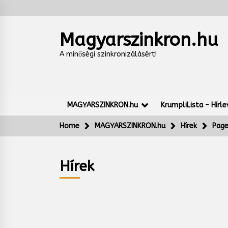
Skip
to
content
Magyarszinkron.hu
A minőségi szinkronizálásért!
MAGYARSZINKRON.hu
KrumpliLista – Hírle
Home
MAGYARSZINKRON.hu
Hírek
Page
Hírek