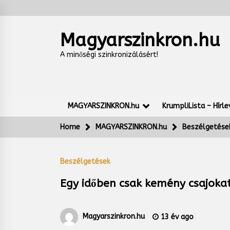
Skip
to
content
Magyarszinkron.hu
A minőségi szinkronizálásért!
MAGYARSZINKRON.hu
KrumpliLista – Hírle
Home
MAGYARSZINKRON.hu
Beszélgetése
Beszélgetések
Egy időben csak kemény csajokat 
Magyarszinkron.hu
13 év ago