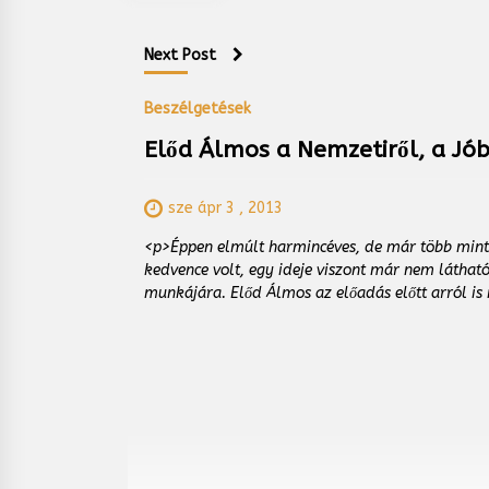
Next Post
Beszélgetések
Előd Álmos a Nemzetiről, a Jó
sze ápr 3 , 2013
<p>Éppen elmúlt harmincéves, de már több mint
kedvence volt, egy ideje viszont már nem látható
munkájára. Előd Álmos az előadás előtt arról is 