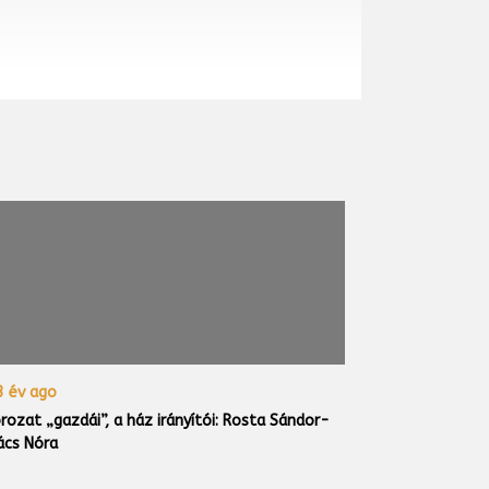
 év ago
rozat „gazdái”, a ház irányítói: Rosta Sándor-
ács Nóra