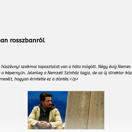
ban rosszbanról
 húszévnyi szakmai tapasztalat van a háta mögött. Négy évig Nemes
 a képernyőn. Jelenleg a Nemzeti Színház tagja, de az új direktor kö
mesélt, hogyan érintette ez a döntés.</p>