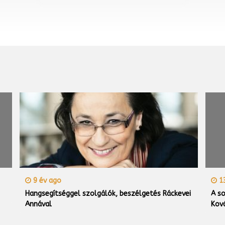
9 év ago
13
Hangsegítséggel szolgálók, beszélgetés Ráckevei
A so
Annával
Kov