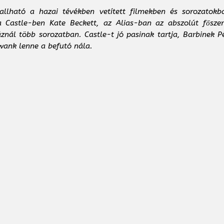
 hallható a hazai tévékben vetített filmekben és sorozato
 Castle-ben Kate Beckett, az Alias-ban az abszolút főszer
znál több sorozatban. Castle-t jó pasinak tartja, Barbinek P
Swank lenne a befutó nála.