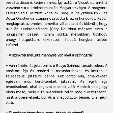
beszédstílusa is teljesen más. Így aztán a Viasat apránként
visszahozta a szinkronmunkáit Magyarországra. A magyarra
szinkronizált verziót kaptunk meg A helyszínelőkből és
Dóczi Orsolya az alapján osztotta ki az új hangokat. Aztán
megkaptuk az eredeti, amerikai változatot és kiderült, hogy
akit én szinkronizáltam (Gary Dourdan) mégsem ezen a
hangszinen beszél, hanem sokkal mélyebben. Úgyhogy
ahogy hallgattam, elkezdtem hozzá hangban lefele
csúszni.
– A szinkron mellett mennyire van időd a színházra?
– Van rá időm és játszom is a Batyu Színház társulatában. A
barátom írja és rendezi a mesedarabokat és ketten a
feleségével játszunk benne. Két darab van, amelyekben
egészen más karaktereket játszom. Az egyik egy
óvodásoknak, alsó tagozatosoknak való. A másik pedig egy
olyan mese, mely a felnőtteknek talán még élvezetesebb,
mint a gyerekeknek, bár ők is megtalálják benne, ami nekik
való.