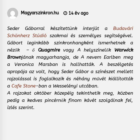
Magyarszinkron.hu
14 év ago
Seder Gáborral készítettünk interjút a
Budavári
Schönherz Stúdió
szakmai és személyes segítségével.
Gábort leginkább szinkronhangként ismerhetnek a
nézők – ő
Quagmire
vagy
A helyszínelők
Warwick
Brown
jának magyarhangja, de
A nevem Earlben
meg
a
Veronica Marsban
is hallhatták. A beszélgetés
apropója az volt, hogy Seder Gábor a színészet mellett
rajzolással is foglalkozik és néhány művét kiállították
a
Cafe Stone
-ban a Wesselényi utcában.
A rajzokat október közepéig tekinthetik meg, közben
pedig a kedves pincérnők finom kávét szolgálnak fel,
ízlés szerint.