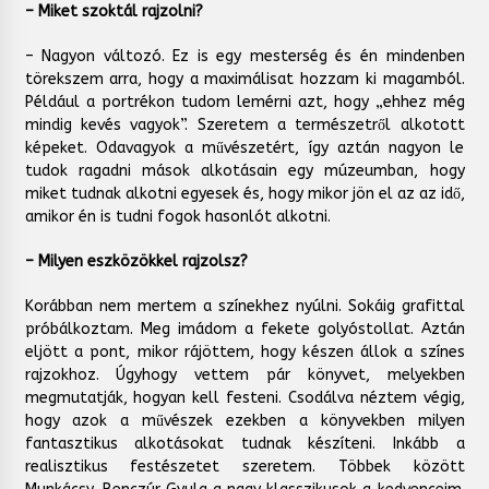
– Miket szoktál rajzolni?
– Nagyon változó. Ez is egy mesterség és én mindenben
törekszem arra, hogy a maximálisat hozzam ki magamból.
Például a portrékon tudom lemérni azt, hogy „ehhez még
mindig kevés vagyok”. Szeretem a természetről alkotott
képeket. Odavagyok a művészetért, így aztán nagyon le
tudok ragadni mások alkotásain egy múzeumban, hogy
miket tudnak alkotni egyesek és, hogy mikor jön el az az idő,
amikor én is tudni fogok hasonlót alkotni.
– Milyen eszközökkel rajzolsz?
Korábban nem mertem a színekhez nyúlni. Sokáig grafittal
próbálkoztam. Meg imádom a fekete golyóstollat. Aztán
eljött a pont, mikor rájöttem, hogy készen állok a színes
rajzokhoz. Úgyhogy vettem pár könyvet, melyekben
megmutatják, hogyan kell festeni. Csodálva néztem végig,
hogy azok a művészek ezekben a könyvekben milyen
fantasztikus alkotásokat tudnak készíteni. Inkább a
realisztikus festészetet szeretem. Többek között