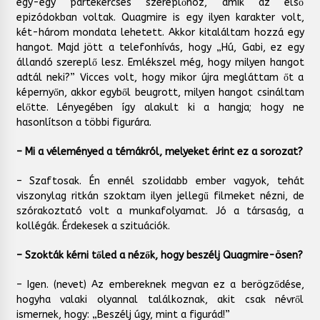
egy-egy pártekercses szereplőhöz, amik az első
epizódokban voltak. Quagmire is egy ilyen karakter volt,
két-három mondata lehetett. Akkor kitaláltam hozzá egy
hangot. Majd jött a telefonhívás, hogy „Hú, Gabi, ez egy
állandó szereplő lesz. Emlékszel még, hogy milyen hangot
adtál neki?” Vicces volt, hogy mikor újra megláttam őt a
képernyőn, akkor egyből beugrott, milyen hangot csináltam
előtte. Lényegében így alakult ki a hangja; hogy ne
hasonlítson a többi figurára.
– Mi a véleményed a témákról, melyeket érint ez a sorozat?
– Szaftosak. Én ennél szolidabb ember vagyok, tehát
viszonylag ritkán szoktam ilyen jellegű filmeket nézni, de
szórakoztató volt a munkafolyamat. Jó a társaság, a
kollégák. Érdekesek a szituációk.
– Szokták kérni tőled a nézők, hogy beszélj Quagmire-ösen?
– Igen. (nevet) Az embereknek megvan ez a berögződése,
hogyha valaki olyannal találkoznak, akit csak névről
ismernek, hogy: „Beszélj úgy, mint a figurád!”