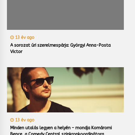
13 év ago
A sorozat úri szerelmespárja: Györgyi Anna-Posta
Victor
13 év ago
Minden utalás legyen a helyén – mondja Komáromi
Bence, a Comedy Central szinkronkoordinátora