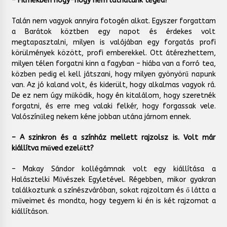
– Filmekben hogy-hogy nem láthatunk téged?
Talán nem vagyok annyira fotogén alkat. Egyszer forgattam
a Barátok köztben egy napot és érdekes volt
megtapasztalni, milyen is valójában egy forgatás profi
körülmények között, profi emberekkel. Ott átérezhettem,
milyen télen forgatni kinn a fagyban – hiába van a forró tea,
közben pedig el kell játszani, hogy milyen gyönyörű napunk
van. Az jó kaland volt, és kiderült, hogy alkalmas vagyok rá.
De ez nem úgy működik, hogy én kitalálom, hogy szeretnék
forgatni, és erre meg valaki felkér, hogy forgassak vele.
Valószínűleg nekem kéne jobban utána járnom ennek.
– A szinkron és a színház mellett rajzolsz is. Volt már
kiállítva műved ezelőtt?
– Makay Sándor kollégámnak volt egy kiállítása a
Halásztelki Művészek Egyletével. Régebben, mikor gyakran
találkoztunk a színészváróban, sokat rajzoltam és ő látta a
műveimet és mondta, hogy tegyem ki én is két rajzomat a
kiállításon.