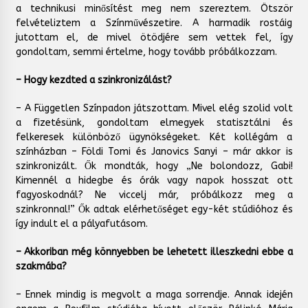
a technikusi minősítést meg nem szereztem. Ötször
felvételiztem a Színművészetire. A harmadik rostáig
jutottam el, de mivel ötödjére sem vettek fel, így
gondoltam, semmi értelme, hogy tovább próbálkozzam.
– Hogy kezdted a szinkronizálást?
– A Független Színpadon játszottam. Mivel elég szolid volt
a fizetésünk, gondoltam elmegyek statisztálni és
felkeresek különböző ügynökségeket. Két kollégám a
színházban – Földi Tomi és Janovics Sanyi – már akkor is
szinkronizált. Ők mondták, hogy „Ne bolondozz, Gabi!
Kimennél a hidegbe és órák vagy napok hosszat ott
fagyoskodnál? Ne viccelj már, próbálkozz meg a
szinkronnal!” Ők adtak elérhetőséget egy-két stúdióhoz és
így indult el a pályafutásom.
– Akkoriban még könnyebben be lehetett illeszkedni ebbe a
szakmába?
– Ennek mindig is megvolt a maga sorrendje. Annak idején