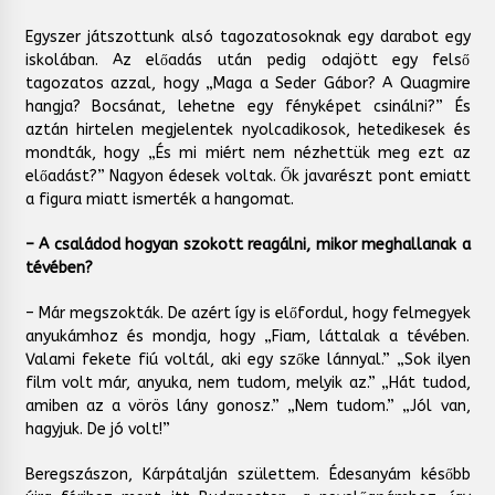
Egyszer játszottunk alsó tagozatosoknak egy darabot egy
iskolában. Az előadás után pedig odajött egy felső
tagozatos azzal, hogy „Maga a Seder Gábor? A Quagmire
hangja? Bocsánat, lehetne egy fényképet csinálni?” És
aztán hirtelen megjelentek nyolcadikosok, hetedikesek és
mondták, hogy „És mi miért nem nézhettük meg ezt az
előadást?” Nagyon édesek voltak. Ők javarészt pont emiatt
a figura miatt ismerték a hangomat.
– A családod hogyan szokott reagálni, mikor meghallanak a
tévében?
– Már megszokták. De azért így is előfordul, hogy felmegyek
anyukámhoz és mondja, hogy „Fiam, láttalak a tévében.
Valami fekete fiú voltál, aki egy szőke lánnyal.” „Sok ilyen
film volt már, anyuka, nem tudom, melyik az.” „Hát tudod,
amiben az a vörös lány gonosz.” „Nem tudom.” „Jól van,
hagyjuk. De jó volt!”
Beregszászon, Kárpátalján születtem. Édesanyám később