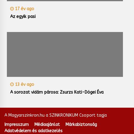
17 év ago
Az egyik pasi
13 év ago
A sorozat vidám párosa: Zsurzs Kati-Dögei Éva
A Magyarszinkron.hu a SZINKRONIKUM Csoport tagja
Impresszum
Médiaajánlat
Márkabiztonság
Adatvédelem és adatkezelés