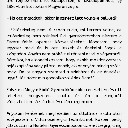
újra férjhez ment itt Budapesten, a nevelőapámhoz, így
1980-ban költöztem Magyarországra.
– Ha ott maradtok, akkor is színész lett volna-e belőled?
– Valószínűleg nem. A csoda tudja, mi lettem volna, de
valószínűleg nem színész! Pici gyerekkoromban néztem a
fekete-fehér operett közvetítéseket. Mondtam, hogy
egyszer majd én is ott leszek és énekelni fogok a
színpadon. Anyám nem próbált eltéríteni ettől a vágyamtól.
Bármikor, ha elgondolkoztam, hogy inkább mozdonyvezető,
hajóskapitány vagy pilóta lennék, akkor anyám mindig szólt,
hogy „De te nagyon szereted a színházat és az éneklést,
ugye? Hát akkor min gondolkozol édes fiam?”
Először a Magyar Rádió Gyermekkórusában énekeltem és ott
lehetett hangszeren tanulni és én a zongorát
választottam. Aztán hat év után meguntam.
Anyukám kérésének megfelelően az általános iskola után
elvégeztem a Villamosenergiai Technikumot. Közben pedig
játszottam a Harlekin Gyerekszínpadon az érettségiig, amíg