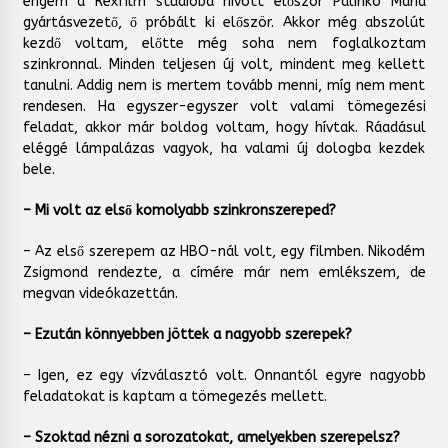
engem a Rexfilm stúdióba hívott először Pálinkó Mária
gyártásvezető, ő próbált ki először. Akkor még abszolút
kezdő voltam, előtte még soha nem foglalkoztam
szinkronnal. Minden teljesen új volt, mindent meg kellett
tanulni. Addig nem is mertem tovább menni, míg nem ment
rendesen. Ha egyszer-egyszer volt valami tömegezési
feladat, akkor már boldog voltam, hogy hívtak. Ráadásul
eléggé lámpalázas vagyok, ha valami új dologba kezdek
bele.
– Mi volt az első komolyabb szinkronszereped?
– Az első szerepem az HBO-nál volt, egy filmben. Nikodém
Zsigmond rendezte, a címére már nem emlékszem, de
megvan videókazettán.
– Ezután könnyebben jöttek a nagyobb szerepek?
– Igen, ez egy vízválasztó volt. Onnantól egyre nagyobb
feladatokat is kaptam a tömegezés mellett.
– Szoktad nézni a sorozatokat, amelyekben szerepelsz?