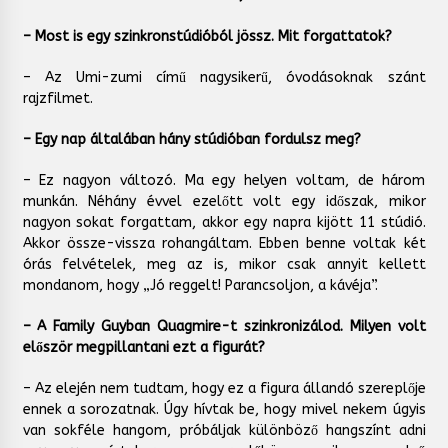
– Most is egy szinkronstúdióból jössz. Mit forgattatok?
– Az Umi-zumi című nagysikerű, óvodásoknak szánt
rajzfilmet.
– Egy nap általában hány stúdióban fordulsz meg?
– Ez nagyon változó. Ma egy helyen voltam, de három
munkán. Néhány évvel ezelőtt volt egy időszak, mikor
nagyon sokat forgattam, akkor egy napra kijött 11 stúdió.
Akkor össze-vissza rohangáltam. Ebben benne voltak két
órás felvételek, meg az is, mikor csak annyit kellett
mondanom, hogy „Jó reggelt! Parancsoljon, a kávéja”.
– A Family Guyban Quagmire-t szinkronizálod. Milyen volt
először megpillantani ezt a figurát?
– Az elején nem tudtam, hogy ez a figura állandó szereplője
ennek a sorozatnak. Úgy hívtak be, hogy mivel nekem úgyis
van sokféle hangom, próbáljak különböző hangszínt adni