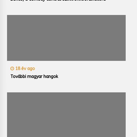
18 év ago
További magyar hangok