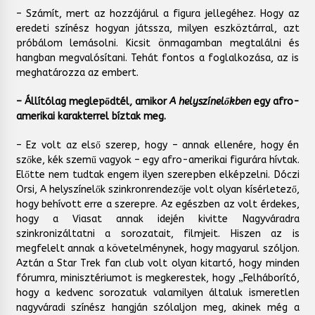
– Számít, mert az hozzájárul a figura jellegéhez. Hogy az
eredeti színész hogyan játssza, milyen eszköztárral, azt
próbálom lemásolni. Kicsit önmagamban megtalálni és
hangban megvalósítani. Tehát fontos a foglalkozása, az is
meghatározza az embert.
– Állítólag meglepődtél, amikor
A helyszínelőkben
egy afro-
amerikai karakterrel bíztak meg.
– Ez volt az első szerep, hogy – annak ellenére, hogy én
szőke, kék szemű vagyok – egy afro-amerikai figurára hívtak.
Előtte nem tudtak engem ilyen szerepben elképzelni. Dóczi
Orsi, A helyszínelők szinkronrendezője volt olyan kísérletező,
hogy behívott erre a szerepre. Az egészben az volt érdekes,
hogy a Viasat annak idején kivitte Nagyváradra
szinkronizáltatni a sorozatait, filmjeit. Hiszen az is
megfelelt annak a követelménynek, hogy magyarul szóljon.
Aztán a Star Trek fan club volt olyan kitartó, hogy minden
fórumra, minisztériumot is megkerestek, hogy „Felháborító,
hogy a kedvenc sorozatuk valamilyen általuk ismeretlen
nagyváradi színész hangján szólaljon meg, akinek még a