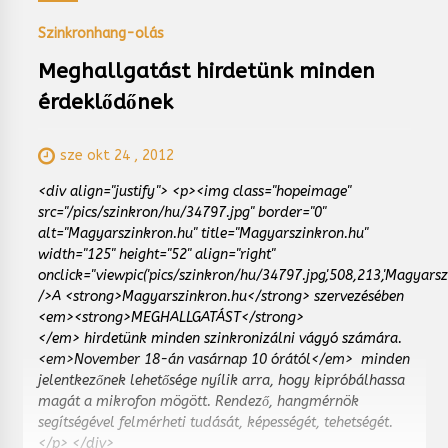
Szinkronhang-olás
Meghallgatást hirdetünk minden
érdeklődőnek
sze okt 24 , 2012
<div align="justify"> <p><img class="hopeimage"
src="/pics/szinkron/hu/34797.jpg" border="0"
alt="Magyarszinkron.hu" title="Magyarszinkron.hu"
width="125" height="52" align="right"
onclick="viewpic('pics/szinkron/hu/34797.jpg',508,213,'Magyarsz
/>A <strong>Magyarszinkron.hu</strong> szervezésében
<em><strong>MEGHALLGATÁST</strong>
</em> hirdetünk minden szinkronizálni vágyó számára.
<em>November 18-án vasárnap 10 órától</em> minden
jelentkezőnek lehetősége nyílik arra, hogy kipróbálhassa
magát a mikrofon mögött. Rendező, hangmérnök
segítségével felmérheti tudását, képességét, tehetségét.
</p> </div>