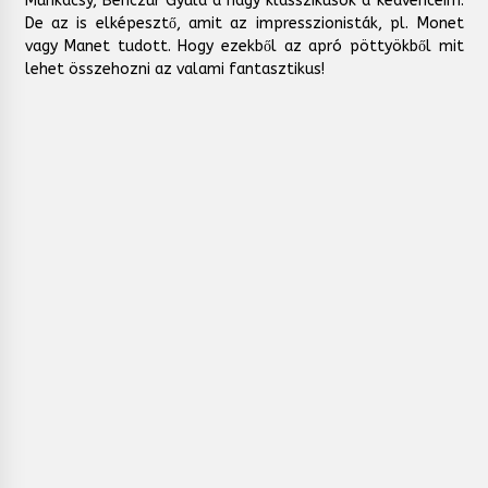
Munkácsy, Benczúr Gyula a nagy klasszikusok a kedvenceim.
De az is elképesztő, amit az impresszionisták, pl. Monet
vagy Manet tudott. Hogy ezekből az apró pöttyökből mit
lehet összehozni az valami fantasztikus!