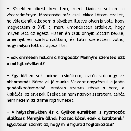
– Régebben direkt kerestem, mert kíváncsi voltam a
végeredményre. Mostanság már csak akkor látom ezeket,
ha véletlenül elkapom a tévében. Illetve olyan is volt, hogy
megvettem a DVD-t, mert kimondottan érdekelt, hogy
milyen lett az egész. Hiszen én csak annyit láttam belőle,
amennyit én szinkronizáltam, és látni szerettem volna,
hogy milyen lett az egész film.
– Sok animében hallani a hangodat? Mennyire szereted ezt
a műfajt nézőként?
– Egy időben sok animét csináltam, aztán valahogy ez
abbamaradt. Némelyik jó munka. Viszont nagyrészük a japán
gondolkodásmódból eredően szerves része a harc, a
kiabálás, az erőszak. Ezeket én nem nagyon szeretem, tehát
nem nézem az anime rajzfilmeket.
– A helyszínelőkben és a Gyilkos elmékben is nyomozót
alakítasz. Mennyire állnak hozzád közel ezek a karakterek?
Egyáltalán számít az, hogy mi a figuráid foglalkozása?