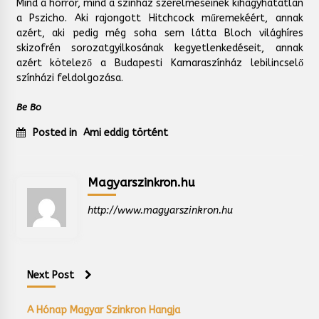
Mind a horror, mind a színház szerelmeseinek kihagyhatatlan
a Pszicho. Aki rajongott Hitchcock műremekéért, annak
azért, aki pedig még soha sem látta Bloch világhíres
skizofrén sorozatgyilkosának kegyetlenkedéseit, annak
azért kötelező a Budapesti Kamaraszínház lebilincselő
színházi feldolgozása.
Be Bo
Posted in
Ami eddig történt
Magyarszinkron.hu
http://www.magyarszinkron.hu
Next Post
A Hónap Magyar Szinkron Hangja