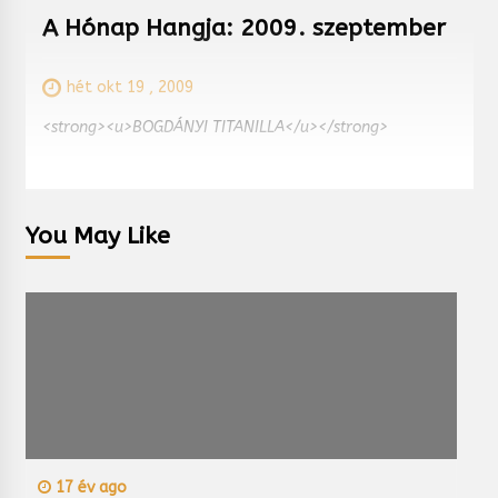
A Hónap Hangja: 2009. szeptember
hét okt 19 , 2009
<strong><u>BOGDÁNYI TITANILLA</u></strong>
You May Like
17 év ago