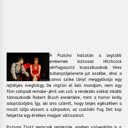
A Pszicho hallatán a legtöbb
embernek biztosan Hitchcock
vérfagyasztó klasszikusának híres
zuhanyzójelenete jut eszébe, ahol a
csinos szőke lányt meggyilkolja egy
rejtélyes öreghölgy. De rögtön el kell mondjam, nem egy
film színpadi remake-jéről van szó: a rendezés sokkal inkább
támaszkodik Robert Bloch eredetiére, mint a horror király
adaptációjára. Így, aki arra számít, hogy teljes egészében a
mozit látja viszont a színpadon, az csalódni fog. Det kap
helyette egy értékes magyar változatot.
Pozsgai Zsolt nemcsak rendezője, egyben szövegírója is a