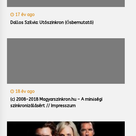
17 év ago
Dallos Szilvia: Utószinkron (Ősbemutató)
18 év ago
(c) 2008-2018 Magyarszinkron.hu – A minőségi
szinkronizálásért // Impresszum