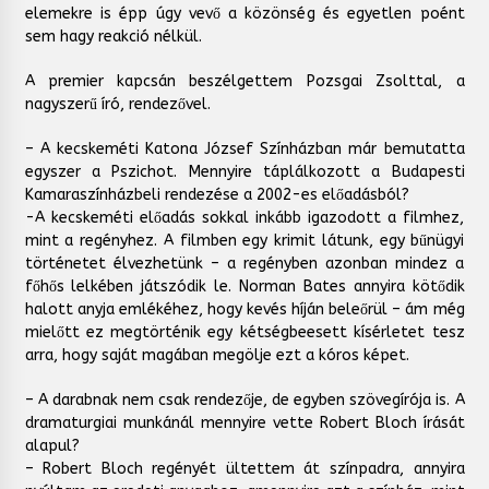
elemekre is épp úgy vevő a közönség és egyetlen poént
sem hagy reakció nélkül.
A premier kapcsán beszélgettem Pozsgai Zsolttal, a
nagyszerű író, rendezővel.
– A kecskeméti Katona József Színházban már bemutatta
egyszer a Pszichot. Mennyire táplálkozott a Budapesti
Kamaraszínházbeli rendezése a 2002-es előadásból?
-A kecskeméti előadás sokkal inkább igazodott a filmhez,
mint a regényhez. A filmben egy krimit látunk, egy bűnügyi
történetet élvezhetünk – a regényben azonban mindez a
főhős lelkében játszódik le. Norman Bates annyira kötődik
halott anyja emlékéhez, hogy kevés híján beleőrül – ám még
mielőtt ez megtörténik egy kétségbeesett kísérletet tesz
arra, hogy saját magában megölje ezt a kóros képet.
– A darabnak nem csak rendezője, de egyben szövegírója is. A
dramaturgiai munkánál mennyire vette Robert Bloch írását
alapul?
– Robert Bloch regényét ültettem át színpadra, annyira