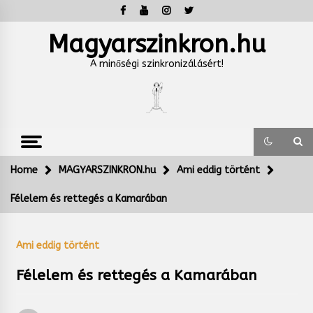
Skip
to
content
Magyarszinkron.hu
A minőségi szinkronizálásért!
Home
MAGYARSZINKRON.hu
Ami eddig történt
Félelem és rettegés a Kamarában
Ami eddig történt
Félelem és rettegés a Kamarában