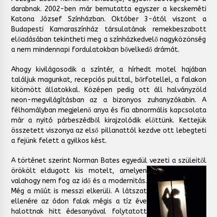
darabnak. 2002-ben már bemutatta egyszer a kecskeméti
Katona József Színházban. Október 3-ától viszont a
Budapesti Kamaraszínház társulatának remekbeszabott
előadásában tekintheti meg a színházkedvelő nagyközönség
a nem mindennapi fordulatokban bővelkedő drámát.
Ahogy kivilágosodik a színtér, a hírhedt motel hajában
találjuk magunkat, recepciós pulttal, bőrfotellel, a falakon
kitömött állatokkal. Középen pedig ott áll halványzöld
neon-megvilágításban az a bizonyos zuhanyzókabin. A
félhomályban megjelenő anya és fia abnormális kapcsolata
már a nyitó párbeszédből kirajzolódik előttünk. Kettejük
összetett viszonya az első pillanattól kezdve ott lebegteti
a fejünk felett a gyilkos kést.
A történet szerint Norman Bates egyedül vezeti a szüleitől
örökölt eldugott kis motelt, amelyen
valahogy nem fog az idő és a modernitás.
Még a műút is messzi elkerüli. A látszat
ellenére az ódon falak mégis a tíz éve
halottnak hitt édesanyával folytatott