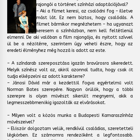
rajongói a történet színházi adaptációjával?
– Aki a filmet keresi, az csalódni fog – illetve
mást lát. Ez nem biztos, hogy csalódás. A
filmet bármikor megnézhetem – ha ugyanazt
keresem a színházban, nem kell feltétlenül
elmenni. De aki valóban a film rajongója, és nyitott szívvel
ül be a nézőtérre, szerintem úgy veheti észre, hogy az
eredeti élményhez még hozzá is adott az este.
– A színdarab szereposztása igazán bravúrosra sikeredett.
Melyik színész volt az, akiről azonnal tudta, hogy csak őt
tudja elképzelni az adott karakterre?
– Jánosi Dávid már a kezdettől fogva egyértelmű volt
Norman Bates szerepére. Nagyon örülök, hogy a többi
szerepre is olyan művészt sikerült megnyerni, akik a
legmesszebbmenőkig igazolták az elvárásokat.
– Milyen volt a közös munka a Budapesti Kamaraszínház
művészeivel?
– Először dolgoztam velük, rendkívül családias, szeretetteli
légkörben. Ez számomra rendezőként a legfontosabb.