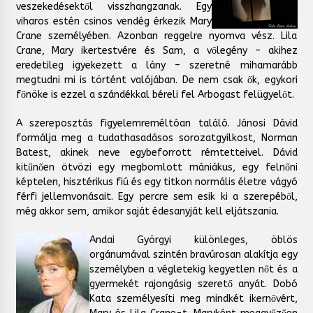
veszekedésektől visszhangzanak. Egy
viharos estén csinos vendég érkezik Mary
Crane személyében. Azonban reggelre nyomva vész. Lila
Crane, Mary ikertestvére és Sam, a vőlegény – akihez
eredetileg igyekezett a lány – szeretné mihamarább
megtudni mi is történt valójában. De nem csak ők, egykori
főnöke is ezzel a szándékkal béreli fel Arbogast felügyelőt.
A szereposztás figyelemreméltóan találó. Jánosi Dávid
formálja meg a tudathasadásos sorozatgyilkost, Norman
Batest, akinek neve egybeforrott rémtetteivel. Dávid
kitűnően ötvözi egy megbomlott mániákus, egy felnőni
képtelen, hisztérikus fiú és egy titkon normális életre vágyó
férfi jellemvonásait. Egy percre sem esik ki a szerepéből,
még akkor sem, amikor saját édesanyját kell eljátszania.
Andai Györgyi különleges, öblös
orgánumával szintén bravúrosan alakítja egy
személyben a végletekig kegyetlen nőt és a
gyermekét rajongásig szerető anyát. Dobó
Kata személyesíti meg mindkét ikernővért,