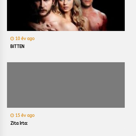
10 év ago
BITTEN
15 év ago
Zita írta: