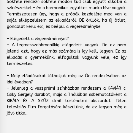
Sokféle rendező sokféle módon tud csak együtt alkotni a
színészekkel – én a harmonikus együttes munka híve vagyok.
Természetesen úgy, hogy a próbák kezdetére meg van a
saját elképzelésem az előadásról. DE örülök, ha új ötlet,
gondolat kerül elő, és beépül a végeredménybe.
– Elégedett a végeredménnyel?
– A legmesszebbmenőkig elégedett vagyok. De ez nem
jelenti azt, hogy ez más számára is így kell, legyen. Ez az
előadás a gyermekünk, elfogultak vagyunk vele, ez így
természetes.
– Mely előadásokat láthatjuk még az Ön rendezésében az
idei évadban?
– Jelenleg a veszprémi színházban rendezem a KAVIÁR c.
Csiky Gergely darabot, majd a Tháliában ősbemutatóként a
KIRÁLY ÉS A SZŰZ című történelmi abszurdot. Télen
televíziós film forgatására készülünk, de ez legyen még a
jövő titka…