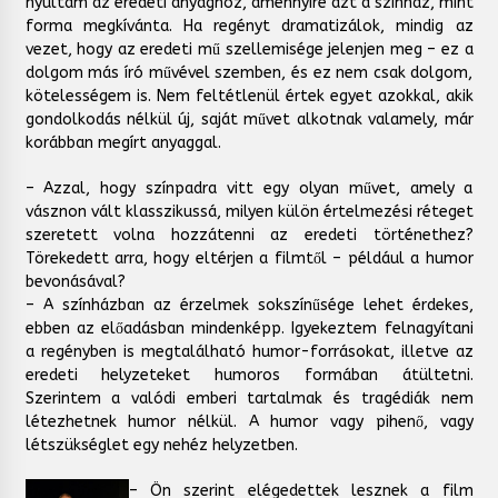
nyúltam az eredeti anyaghoz, amennyire azt a színház, mint
forma megkívánta. Ha regényt dramatizálok, mindig az
vezet, hogy az eredeti mű szellemisége jelenjen meg – ez a
dolgom más író művével szemben, és ez nem csak dolgom,
kötelességem is. Nem feltétlenül értek egyet azokkal, akik
gondolkodás nélkül új, saját művet alkotnak valamely, már
korábban megírt anyaggal.
– Azzal, hogy színpadra vitt egy olyan művet, amely a
vásznon vált klasszikussá, milyen külön értelmezési réteget
szeretett volna hozzátenni az eredeti történethez?
Törekedett arra, hogy eltérjen a filmtől – például a humor
bevonásával?
– A színházban az érzelmek sokszínűsége lehet érdekes,
ebben az előadásban mindenképp. Igyekeztem felnagyítani
a regényben is megtalálható humor-forrásokat, illetve az
eredeti helyzeteket humoros formában átültetni.
Szerintem a valódi emberi tartalmak és tragédiák nem
létezhetnek humor nélkül. A humor vagy pihenő, vagy
létszükséglet egy nehéz helyzetben.
– Ön szerint elégedettek lesznek a film