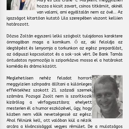
Mary és Lila Crane-t. Maryként meggyőzően
hozza a kicsit zavart, csinos titkárnőt, akinél
van valami, ami egyáltalán nem az övé… Az
igazságot kitartóan kutató Lila szerepében viszont kellően
határozott.
Dózsa Zoltán egyszerű lelkű szögbolt tulajdonos karaktere
önmagában maga a komikum. Ő az, aki feloldja az
idegtépést és lenyomja a torkunkon az egész preparálást,
az ödipuszi kapcsolatot és a sok-sok vért. De Bank Tamás
öntudatos nyomozója is sziporkázva mossa el a határokat
komédia és dráma között.
Meglehetősen nehéz feladat horrort
meggyőzően színpadra állítani a különleges
effektekhez szokott 21. századi szemek
számára. Pozsgai Zsolt nem is szorítkozik
kizárólag a vérfagyasztásra; ehelyett
mesterien él a humor eszközével, úgy, hogy
közben nem válik nevetségessé az egész.
Ahol félnünk kell, ott valóban kiül a nézők
arcára a kíváncsisággal vegyes rémület. De a mulatságos