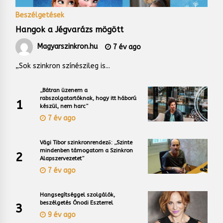
Beszélgetések
Hangok a Jégvarázs mögött
Magyarszinkron.hu
7 év ago
„Sok szinkron színészileg is...
„Bátran üzenem a
rabszolgatartóknak, hogy itt háború
1
készül, nem harc”
7 év ago
Vági Tibor szinkronrendező: „Szinte
mindenben támogatom a Szinkron
2
Alapszervezetet”
7 év ago
Hangsegítséggel szolgálók,
beszélgetés Ónodi Eszterrel
3
9 év ago