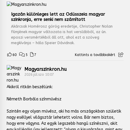
Igazán különleges lett az Odüsszeia magyar
szinkronja, erre senki nem számított
Akárcsak Homérosz görög eredetije, Christopher Nolan
filmjének magyar változata is hat verslábból, az ún.
eposzi versmértékből áll ott, ahol ezt a szöveg
megkívánja – hála Speier Dávidnak.
60
5
7
Kattints a továbbiakért
Magyarszinkron.hu
2026:júl:szo 10:07
Akikről ritkán beszélünk:
Németh Borbála színművész
Szintén egy olyan művész, aki ha más országokban születik
nagy eséllyel világsztár lehetett volna. Bár nem biztos,
hogy erre vágyna. Az egyik legszebb hangú színésznő, akit
egy kollégája úgy jellemzett: "olyan a kisugárzása, mint egy