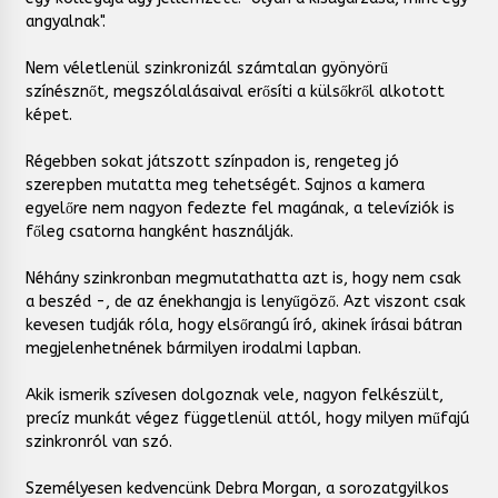
angyalnak".
Nem véletlenül szinkronizál számtalan gyönyörű
színésznőt, megszólalásaival erősíti a külsőkről alkotott
képet.
Régebben sokat játszott színpadon is, rengeteg jó
szerepben mutatta meg tehetségét. Sajnos a kamera
egyelőre nem nagyon fedezte fel magának, a televíziók is
főleg csatorna hangként használják.
Néhány szinkronban megmutathatta azt is, hogy nem csak
a beszéd -, de az énekhangja is lenyűgöző. Azt viszont csak
kevesen tudják róla, hogy elsőrangú író, akinek írásai bátran
megjelenhetnének bármilyen irodalmi lapban.
Akik ismerik szívesen dolgoznak vele, nagyon felkészült,
precíz munkát végez függetlenül attól, hogy milyen műfajú
szinkronról van szó.
Személyesen kedvencünk Debra Morgan, a sorozatgyilkos