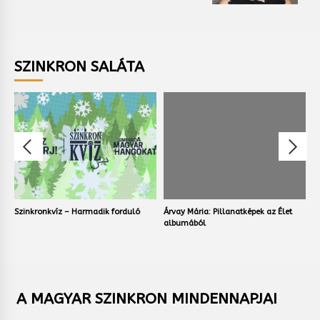
SZINKRON SALÁTA
Szinkronkvíz – Harmadik forduló
Árvay Mária: Pillanatképek az Élet
V
albumából
A MAGYAR SZINKRON MINDENNAPJAI