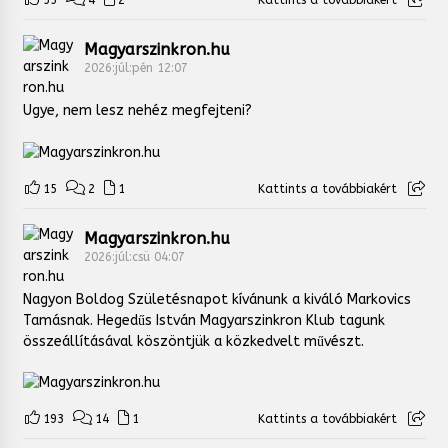
Magyarszinkron.hu
2026:júl:pén 12:07
Ugye, nem lesz nehéz megfejteni?
15
2
1
Kattints a továbbiakért
Magyarszinkron.hu
2026:júl:csü 04:07
Nagyon Boldog Születésnapot kívánunk a kiváló Markovics
Tamásnak. Hegedűs István Magyarszinkron Klub tagunk
összeállításával köszöntjük a közkedvelt művészt.
193
14
1
Kattints a továbbiakért