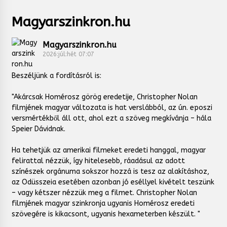
Magyarszinkron.hu
Magyarszinkron.hu
2026:júl:hét 07:07
Beszéljünk a fordításról is:
"Akárcsak Homérosz görög eredetije, Christopher Nolan
filmjének magyar változata is hat verslábból, az ún. eposzi
versmértékből áll ott, ahol ezt a szöveg megkívánja – hála
Speier Dávidnak.
Ha tehetjük az amerikai filmeket eredeti hanggal, magyar
felirattal nézzük, így hitelesebb, ráadásul az adott
színészek orgánuma sokszor hozzá is tesz az alakításhoz,
az Odüsszeia esetében azonban jó eséllyel kivételt teszünk
– vagy kétszer nézzük meg a filmet. Christopher Nolan
filmjének magyar szinkronja ugyanis Homérosz eredeti
szövegére is kikacsont, ugyanis hexameterben készült. "