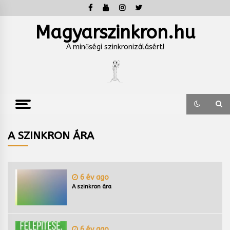
Skip
to
content
Magyarszinkron.hu
A minőségi szinkronizálásért!
A SZINKRON ÁRA
6 év ago
A szinkron ára
6 év ago