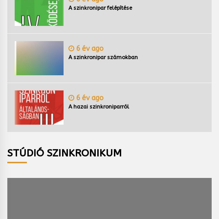
A szinkronipar felépítése
6 év ago
A szinkronipar számokban
6 év ago
A hazai szinkroniparról
STÚDIÓ SZINKRONIKUM