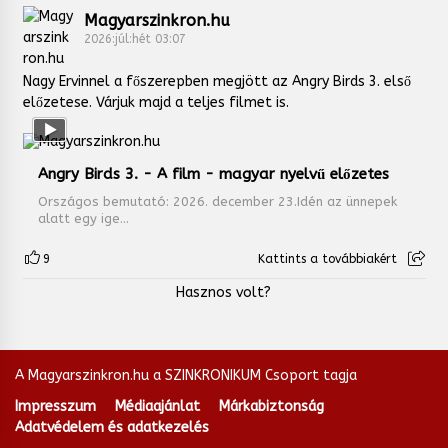
Magyarszinkron.hu
2026:júl:hét 03:07
Nagy Ervinnel a főszerepben megjött az Angry Birds 3. első
előzetese. Várjuk majd a teljes filmet is.
Angry Birds 3. - A film - magyar nyelvű előzetes
Országos bemutató: 2026. december 23.Idén az ünnepek
alatt egy ige...
9
Kattints a továbbiakért
Hasznos volt?
A Magyarszinkron.hu a SZINKRONIKUM Csoport tagja
Impresszum
Médiaajánlat
Márkabiztonság
Adatvédelem és adatkezelés