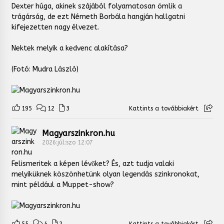
Dexter húga, akinek szájából folyamatosan ömlik a
trágárság, de ezt Németh Borbála hangján hallgatni
kifejezetten nagy élvezet.
Nektek melyik a kedvenc alakítása?
(Fotó: Mudra László)
195
12
3
Kattints a továbbiakért
Magyarszinkron.hu
2026:júl:szo 12:07
Felismeritek a képen lévőket? És, azt tudja valaki
melyiküknek köszönhetünk olyan legendás szinkronokat,
mint például a Muppet-show?
55
4
2
Kattints a továbbiakért